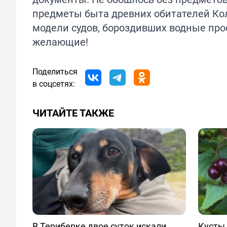
предметы быта древних обитателей Кол
модели судов, бороздивших водные про
желающие!
Поделиться
в соцсетях:
ЧИТАЙТЕ ТАКЖЕ
В Териберке двое суток искали
Кусты 