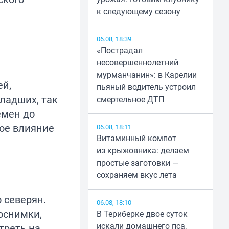
к следующему сезону
06.08, 18:39
«Пострадал
несовершеннолетний
мурманчанин»: в Карелии
ей,
пьяный водитель устроил
ладших, так
смертельное ДТП
емен до
шое влияние
06.08, 18:11
Витаминный компот
из крыжовника: делаем
простые заготовки —
сохраняем вкус лета
 северян.
06.08, 18:10
оснимки,
В Териберке двое суток
искали домашнего пса,
треть на