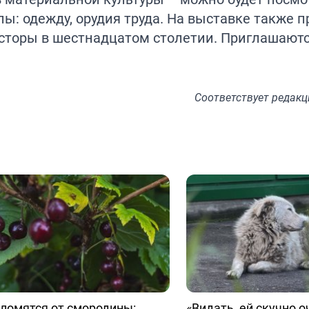
ы: одежду, орудия труда. На выставке также 
сторы в шестнадцатом столетии. Приглашаютс
Соответствует
редакц
ломятся от смородины:
«Видать, ей скучно о