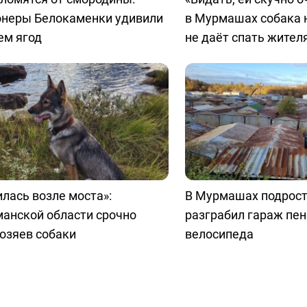
онеры Белокаменки удивили
в Мурмашах собака 
ем ягод
не даёт спать жител
лась возле моста»:
В Мурмашах подрост
анской области срочно
разграбил гараж пе
озяев собаки
велосипеда