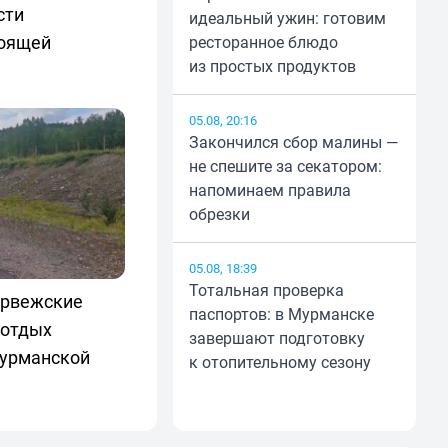
сти
идеальный ужин: готовим
тоящей
ресторанное блюдо
из простых продуктов
05.08, 20:16
Закончился сбор малины —
не спешите за секатором:
напоминаем правила
обрезки
05.08, 18:39
Тотальная проверка
орвежские
паспортов: в Мурманске
 отдых
завершают подготовку
Мурманской
к отопительному сезону