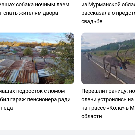
машах собака ночным лаем
из Мурманской обла
т спать жителям двора
рассказала о предс
свадьбе
машах подросток с ломом
Перешли границу: н
бил гараж пенсионера ради
олени устроились на
ипеда
на трассе «Кола» в 
области