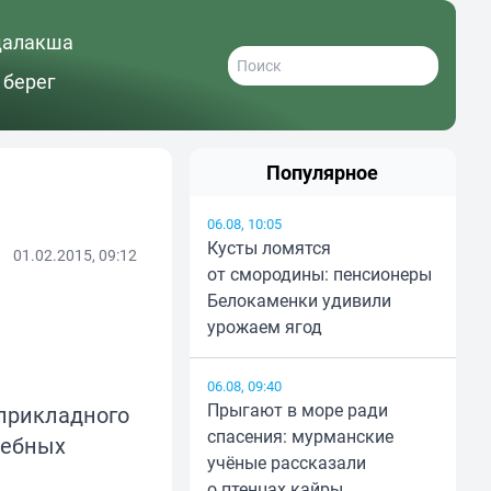
далакша
 берег
Популярное
06.08, 10:05
Кусты ломятся
01.02.2015, 09:12
от смородины: пенсионеры
Белокаменки удивили
урожаем ягод
06.08, 09:40
Прыгают в море ради
-прикладного
спасения: мурманские
чебных
учёные рассказали
о птенцах кайры