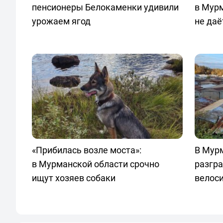
пенсионеры Белокаменки удивили
в Мур
урожаем ягод
не даё
«Прибилась возле моста»:
В Мур
в Мурманской области срочно
разгра
ищут хозяев собаки
велос