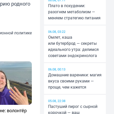
06.08, 07:11
орию родного
Плато в похудении:
разогнем метаболизм —
меняем стратегию питания
06.08, 03:22
ионной политике
Омлет, каша
или бутерброд — секреты
идеального утра: делимся
советами эндокринолога
06.08, 00:13
Домашние вареники: магия
вкуса своими руками —
проще, чем кажется
05.08, 22:38
Пастуший пирог с сырной
не: волонтёр
корочкой — ваш