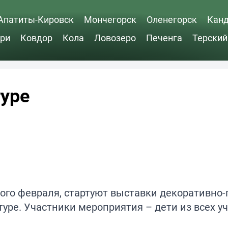
Апатиты-Кировск
Мончегорск
Оленегорск
Кан
ри
Ковдор
Кола
Ловозеро
Печенга
Терский
туре
рого февраля, стартуют выставки декоративно
уре. Участники мероприятия – дети из всех у