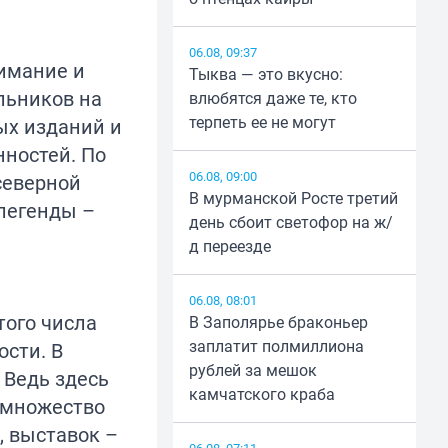
06.08, 09:37
имание и
Тыква — это вкусно:
льников на
влюбятся даже те, кто
терпеть ее не могут
ых изданий и
нностей. По
06.08, 09:00
северной
В мурманской Росте третий
легенды –
день сбоит светофор на ж/
д переезде
06.08, 08:01
того числа
В Заполярье браконьер
заплатит полмиллиона
ости. В
рублей за мешок
 Ведь здесь
камчатского краба
 множество
, выставок –