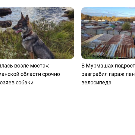
лась возле моста»:
В Мурмашах подрост
анской области срочно
разграбил гараж пе
озяев собаки
велосипеда