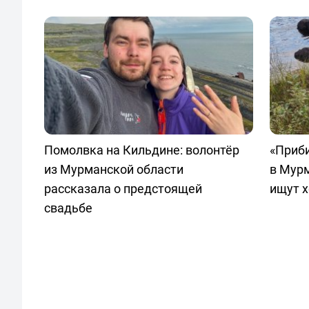
Помолвка на Кильдине: волонтёр
«Приби
из Мурманской области
в Мурм
рассказала о предстоящей
ищут х
свадьбе