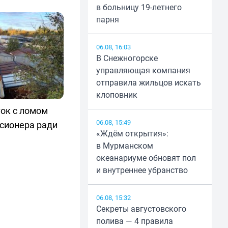
в больницу 19-летнего
парня
06.08, 16:03
В Снежногорске
управляющая компания
отправила жильцов искать
клоповник
ок с ломом
06.08, 15:49
нсионера ради
«Ждём открытия»:
в Мурманском
океанариуме обновят пол
и внутреннее убранство
06.08, 15:32
Секреты августовского
полива — 4 правила