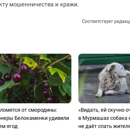
акту мошенничества и кражи.
Соответствует
редакц
ломятся от смородины:
«Видать, ей скучно о
онеры Белокаменки удивили
в Мурмашах собака 
ем ягод
не даёт спать жител