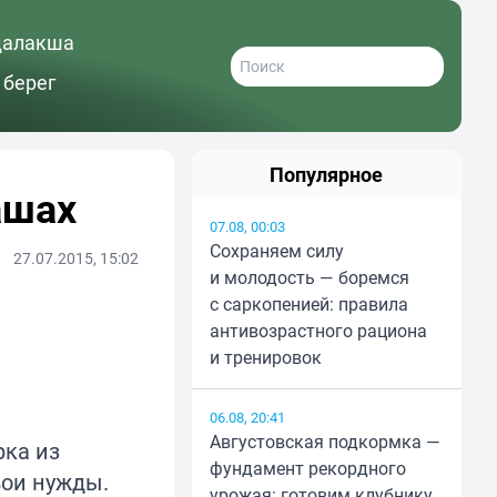
далакша
 берег
Популярное
ашах
07.08, 00:03
Сохраняем силу
27.07.2015, 15:02
и молодость — боремся
с саркопенией: правила
антивозрастного рациона
и тренировок
06.08, 20:41
Августовская подкормка —
ка из
фундамент рекордного
вои нужды.
урожая: готовим клубнику