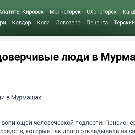
Апатиты-Кировск
Мончегорск
Оленегорск
Кан
ри
Ковдор
Кола
Ловозеро
Печенга
Терский
доверчивые люди в Мурм
 вопиющей человеческой подлости. Пенсионер
средств, которые так долго откладывала на с