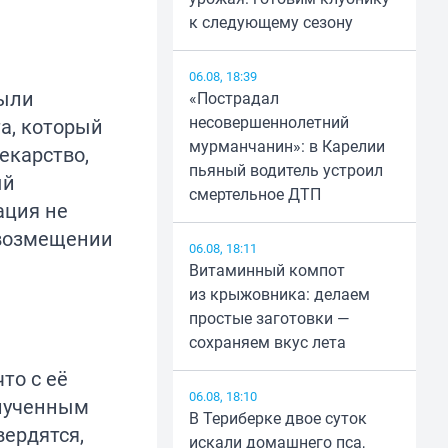
к следующему сезону
06.08, 18:39
были
«Пострадал
несовершеннолетний
та, который
мурманчанин»: в Карелии
екарство,
пьяный водитель устроил
ый
смертельное ДТП
ация не
 возмещении
06.08, 18:11
Витаминный компот
из крыжовника: делаем
простые заготовки —
сохраняем вкус лета
то с её
06.08, 18:10
олученным
В Териберке двое суток
ердятся,
искали домашнего пса,