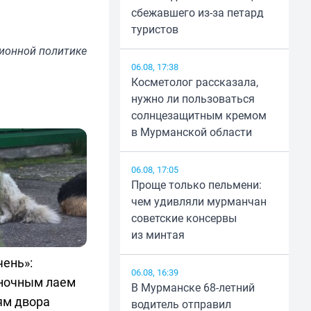
сбежавшего из-за петард
туристов
ионной политике
06.08, 17:38
Косметолог рассказала,
нужно ли пользоваться
солнцезащитным кремом
в Мурманской области
06.08, 17:05
Проще только пельмени:
чем удивляли мурманчан
советские консервы
из минтая
чень»:
06.08, 16:39
ночным лаем
В Мурманске 68-летний
ям двора
водитель отправил