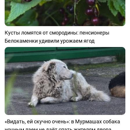
Кусты ломятся от смородины: пенсионеры
Белокаменки удивили урожаем ягод
«Видать, ей скучно очень»: в Мурмашах собака
ночным лаем не даёт спать жителям двора