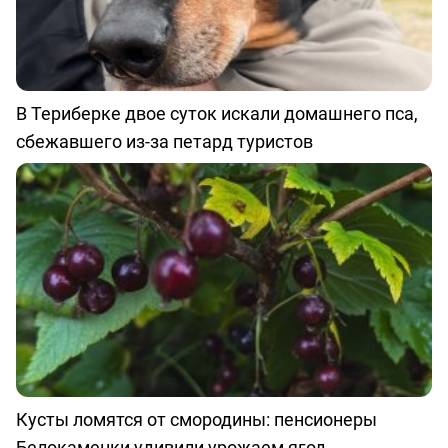
В Териберке двое суток искали домашнего пса,
сбежавшего из-за петард туристов
Кусты ломятся от смородины: пенсионеры
Белокаменки удивили урожаем ягод