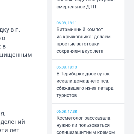
смертельное ДТП
06.08, 18:11
ку в п.
Витаминный компот
из крыжовника: делаем
но
простые заготовки —
 в
сохраняем вкус лета
защищенным
06.08, 18:10
В Териберке двое суток
искали домашнего пса,
сбежавшего из-за петард
туристов
06.08, 17:38
я,
Косметолог рассказала,
зделений
нужно ли пользоваться
яти лет
солнцезащитным кремом