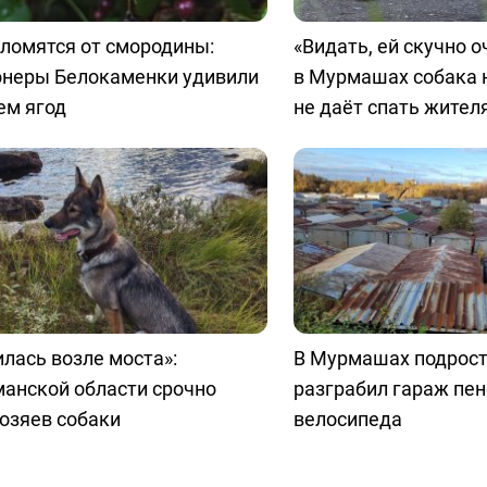
ломятся от смородины:
«Видать, ей скучно о
онеры Белокаменки удивили
в Мурмашах собака 
ем ягод
не даёт спать жител
лась возле моста»:
В Мурмашах подрост
анской области срочно
разграбил гараж пе
озяев собаки
велосипеда