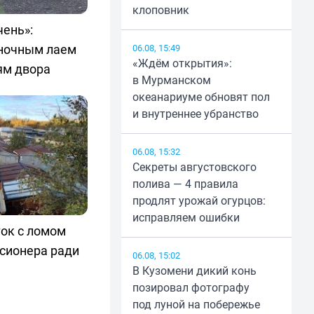
клоповник
чень»:
ночным лаем
06.08, 15:49
«Ждём открытия»:
ям двора
в Мурманском
океанариуме обновят пол
и внутреннее убранство
06.08, 15:32
Секреты августовского
полива — 4 правила
продлят урожай огурцов:
исправляем ошибки
ок с ломом
нсионера ради
06.08, 15:02
В Кузомени дикий конь
позировал фотографу
под луной на побережье