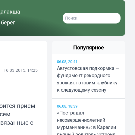
далакша
 берег
Популярное
06.08, 20:41
Августовская подкормка —
16.03.2015, 14:25
фундамент рекордного
урожая: готовим клубнику
к следующему сезону
тоится прием
06.08, 18:39
«Пострадал
всем
несовершеннолетний
связанные с
мурманчанин»: в Карелии
пьяный водитель устроил