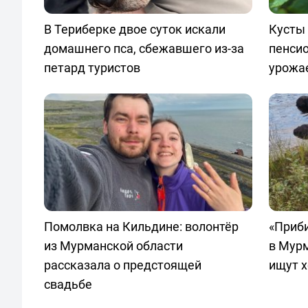
В Териберке двое суток искали
Кусты 
домашнего пса, сбежавшего из-за
пенси
петард туристов
урожа
Помолвка на Кильдине: волонтёр
«Приби
из Мурманской области
в Мурм
рассказала о предстоящей
ищут х
свадьбе