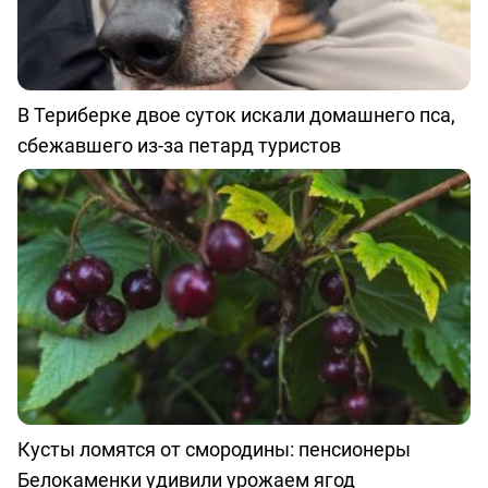
В Териберке двое суток искали домашнего пса,
сбежавшего из-за петард туристов
Кусты ломятся от смородины: пенсионеры
Белокаменки удивили урожаем ягод