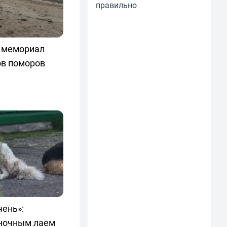
правильно
т мемориал
ов поморов
чень»:
ночным лаем