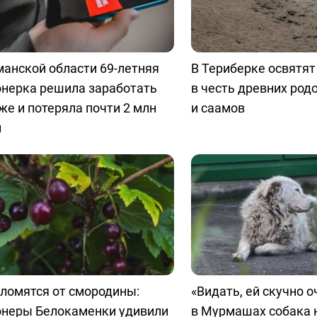
анской области 69-летняя
В Териберке освятя
онерка решила заработать
в честь древних род
же и потеряла почти 2 млн
и саамов
й
ломятся от смородины:
«Видать, ей скучно о
онеры Белокаменки удивили
в Мурмашах собака 