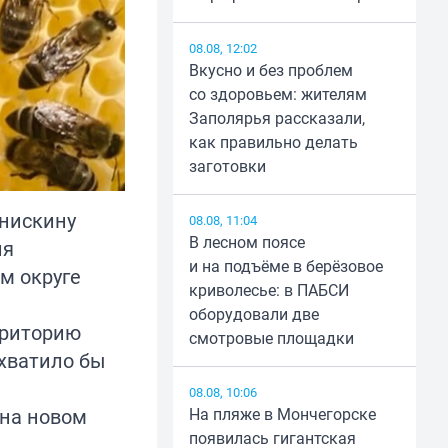
08.08, 12:02
Вкусно и без проблем
со здоровьем: жителям
Заполярья рассказали,
как правильно делать
заготовки
Анискину
08.08, 11:04
В лесном поясе
ия
и на подъёме в берёзовое
м округе
криволесье: в ПАБСИ
оборудовали две
рриторию
смотровые площадки
 хватило бы
08.08, 10:06
 на новом
На пляже в Мончегорске
появилась гигантская