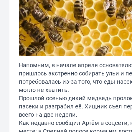
Напомним, в начале апреля основателю
пришлось
экстренно собирать ульи и пе
потребовалась из-за того, что еды нас
могло не хватить.
Прошлой осенью дикий медведь
проло
пасеки и разграбил её. Хищник съел пер
всего на две недели.
Как недавно сообщил Артём в соцсети
месте: в Средней полосе корма им дост