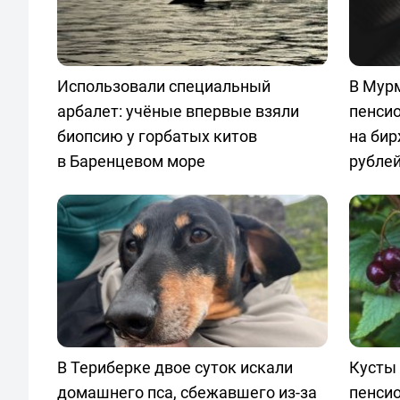
Использовали специальный
В Мурм
арбалет: учёные впервые взяли
пенси
биопсию у горбатых китов
на бир
в Баренцевом море
рубле
В Териберке двое суток искали
Кусты 
домашнего пса, сбежавшего из-за
пенси