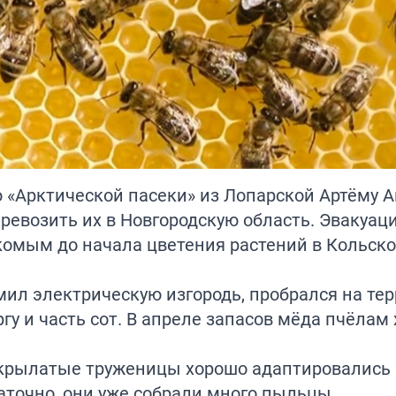
 «Арктической пасеки» из Лопарской Артёму 
ревозить их в Новгородскую область. Эвакуац
екомым до начала цветения растений в Кольско
мил
электрическую изгородь, пробрался на те
гу и часть сот. В апреле запасов мёда пчёлам
, крылатые труженицы хорошо адаптировались
аточно, они уже собрали много пыльцы.