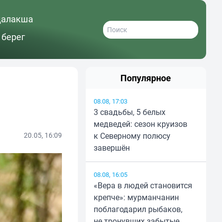
далакша
 берег
Популярное
08.08, 17:03
3 свадьбы, 5 белых
медведей: сезон круизов
20.05, 16:09
к Северному полюсу
завершён
08.08, 16:05
«Вера в людей становится
крепче»: мурманчанин
поблагодарил рыбаков,
не тронувших забытые