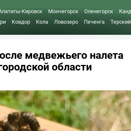
Апатиты-Кировск
Мончегорск
Оленегорск
Кан
ри
Ковдор
Кола
Ловозеро
Печенга
Терский
осле медвежьего налета
городской области