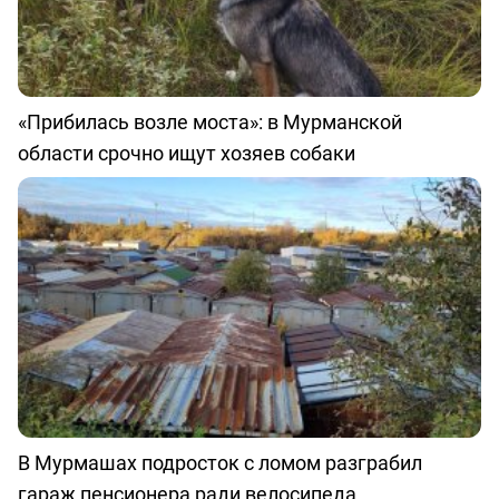
«Прибилась возле моста»: в Мурманской
области срочно ищут хозяев собаки
В Мурмашах подросток с ломом разграбил
гараж пенсионера ради велосипеда