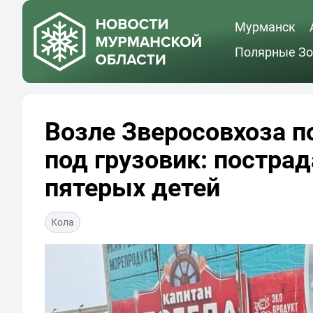
Мурманск
Полярные Зо
Возле Зверосовхоза п
под грузовик: постра
пятерых детей
Кола