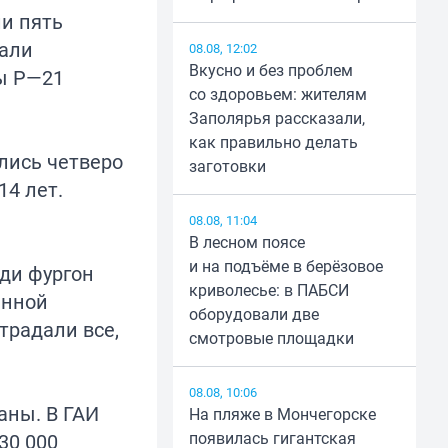
и пять
зали
08.08, 12:02
Вкусно и без проблем
ы Р—21
со здоровьем: жителям
Заполярья рассказали,
как правильно делать
лись четверо
заготовки
14 лет.
08.08, 11:04
В лесном поясе
и на подъёме в берёзовое
ди фургон
криволесье: в ПАБСИ
енной
оборудовали две
традали все,
смотровые площадки
08.08, 10:06
аны. В ГАИ
На пляже в Мончегорске
появилась гигантская
30 000