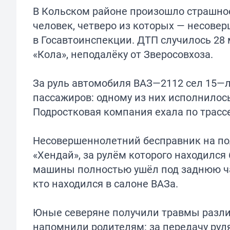
В Кольском районе произошло страшное
человек, четверо из которых — несове
в Госавтоинспекции. ДТП случилось 28
«Кола», неподалёку от Зверосовхоза.
За руль автомобиля ВАЗ—2112 сел 15—л
пассажиров: одному из них исполнилось
Подростковая компания ехала по трасс
Несовершеннолетний бесправник на по
«Хендай», за рулём которого находился
машины полностью ушёл под заднюю час
кто находился в салоне ВАЗа.
Юные северяне получили травмы разли
напомнили родителям: за передачу руля