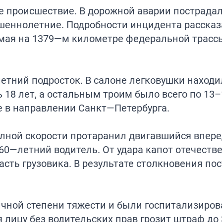
 происшествие. В дорожной аварии пострадал
ршеннолетние. Подробности инцидента расска
 мая на 1379—м километре федеральной трасс
етний подросток. В салоне легковушки находи
 18 лет, а остальным троим было всего по 13–
е в направлении Санкт—Петербурга.
лной скорости протаранил двигавшийся впере
 60—летний водитель. От удара капот отечеств
ть грузовика. В результате столкновения пос
чной степени тяжести и были госпитализиров
 лицу без водительских прав грозит штраф до 