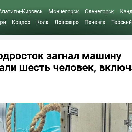
Апатиты-Кировск
Мончегорск
Оленегорск
Кан
ри
Ковдор
Кола
Ловозеро
Печенга
Терский
одросток загнал машину
дали шесть человек, включ