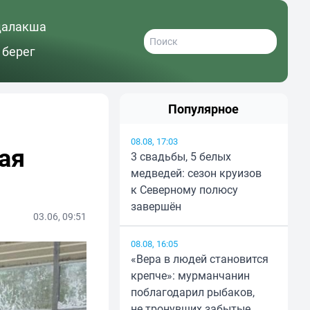
далакша
 берег
Популярное
08.08, 17:03
ая
3 свадьбы, 5 белых
медведей: сезон круизов
к Северному полюсу
завершён
03.06, 09:51
08.08, 16:05
«Вера в людей становится
крепче»: мурманчанин
поблагодарил рыбаков,
не тронувших забытые