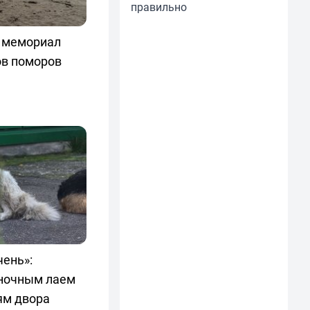
правильно
т мемориал
ов поморов
чень»:
ночным лаем
ям двора