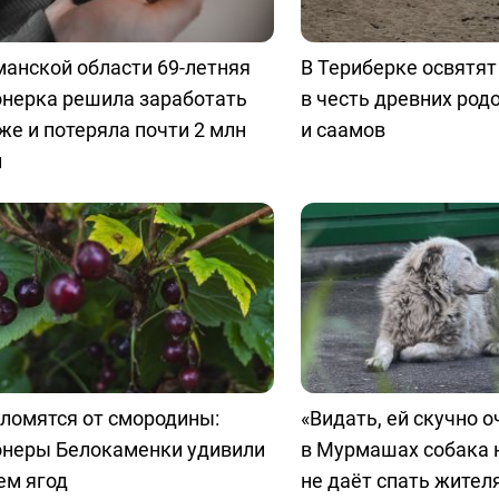
анской области 69-летняя
В Териберке освятя
онерка решила заработать
в честь древних род
же и потеряла почти 2 млн
и саамов
й
ломятся от смородины:
«Видать, ей скучно о
онеры Белокаменки удивили
в Мурмашах собака 
ем ягод
не даёт спать жител