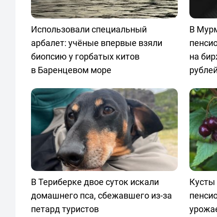
Использовали специальный
В Мурм
арбалет: учёные впервые взяли
пенси
биопсию у горбатых китов
на бир
в Баренцевом море
рубле
В Териберке двое суток искали
Кусты 
домашнего пса, сбежавшего из-за
пенси
петард туристов
урожа