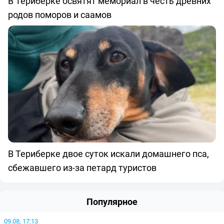
В Териберке освятят мемориал в честь древних
родов поморов и саамов
В Териберке двое суток искали домашнего пса,
сбежавшего из-за петард туристов
Популярное
09.08, 17:13