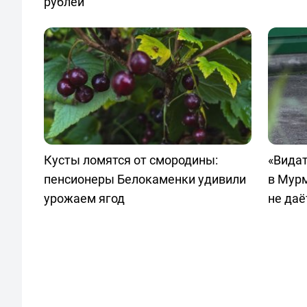
рублей
Кусты ломятся от смородины:
«Видат
пенсионеры Белокаменки удивили
в Мур
урожаем ягод
не даё