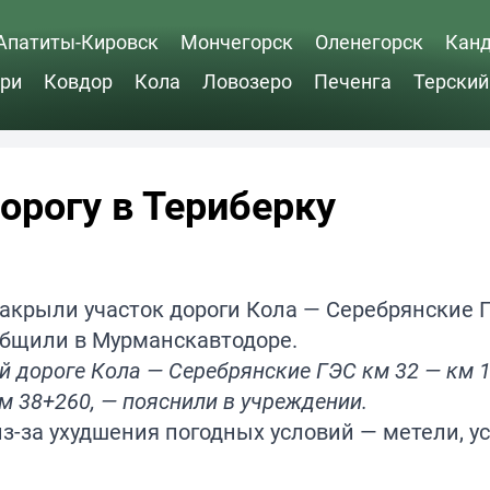
Апатиты-Кировск
Мончегорск
Оленегорск
Кан
ри
Ковдор
Кола
Ловозеро
Печенга
Терский
орогу в Териберку
закрыли участок дороги Кола — Серебрянские 
ообщили в Мурманскавтодоре.
й дороге Кола — Серебрянские ГЭС км 32 — км 1
км 38+260, — пояснили в учреждении.
з-за ухудшения погодных условий — метели, у