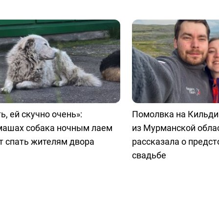
ь, ей скучно очень»:
Помолвка на Кильди
машах собака ночным лаем
из Мурманской обла
т спать жителям двора
рассказала о предс
свадьбе