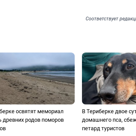
Соответствует
редакц
берке освятят мемориал
В Териберке двое су
ь древних родов поморов
домашнего пса, сбе
ов
петард туристов