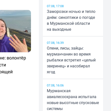
07.08, 17:08
Заморозки ночью и тепло
днём: синоптики о погоде
в Мурманской области
на выходные
07.08, 16:39
Олени, лисы, зайцы:
мурманчанин во время
не: волонтёр
рыбалки встретил «целый
сти
зверинец» и насобирал
тоящей
ягод
07.08, 16:06
Мурманская
авиалесоохрана испытала
новые высотные спусковые
системы