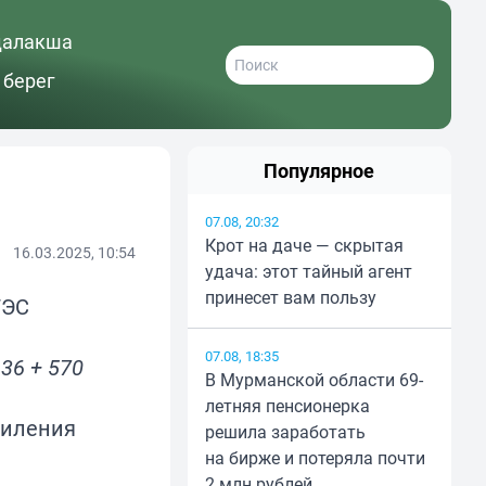
далакша
 берег
Популярное
07.08, 20:32
Крот на даче — скрытая
16.03.2025, 10:54
удача: этот тайный агент
принесет вам пользу
ГЭС
07.08, 18:35
36 + 570
В Мурманской области 69-
летняя пенсионерка
силения
решила заработать
на бирже и потеряла почти
2 млн рублей