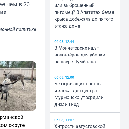
е чем в 20
или выброшенный
ия.
питомец? В Апатитах белая
крыса добежала до пятого
этажа дома
ионной политике
06.08, 12:44
В Мончегорске ищут
волонтёров для уборки
на озере Лумболка
06.08, 12:00
Без кричащих цветов
и хаоса: для центра
Мурманска утвердили
дизайн-код
урманской
06.08, 11:57
ком округе
Хитрости августовской