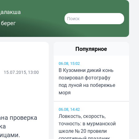
далакша
 берег
Популярное
06.08, 15:02
В Кузомени дикий конь
15.07.2015, 13:00
позировал фотографу
под луной на побережье
моря
06.08, 14:42
Ловкость, скорость,
ана проверка
точность: в мурманской
ка
школе № 20 провели
ицами.
спортивный праздник