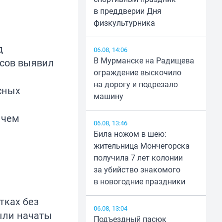
в преддверии Дня
физкультурника
д
06.08, 14:06
В Мурманске на Радищева
есов выявил
ограждение выскочило
на дорогу и подрезало
сных
машину
 чем
06.08, 13:46
Била ножом в шею:
жительница Мончегорска
получила 7 лет колонии
за убийство знакомого
в новогодние праздники
тках без
06.08, 13:04
ыли начаты
Подъездный пасюк