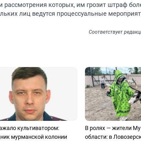
 рассмотрения которых, им грозит штраф боле
ольких лиц ведутся процессуальные мероприят
Соответствует
редакц
ажало культиватором:
В ролях — жители М
дник мурманской колонии
области: в Ловозерс