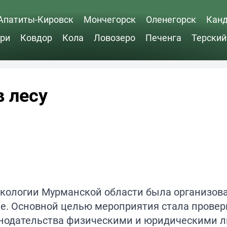
Апатиты-Кировск
Мончегорск
Оленегорск
Кан
ри
Ковдор
Кола
Ловозеро
Печенга
Терский
в лесу
экологии Мурманской области была организов
не. Основной целью мероприятия стала провер
нодательства физическими и юридическими л