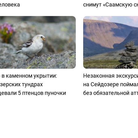
еловека
снимут «Саамскую с
 в каменном укрытии:
Незаконная экскурс
зерских тундрах
на Сейдозере пойма
евали 5 птенцов пуночки
без обязательной ат