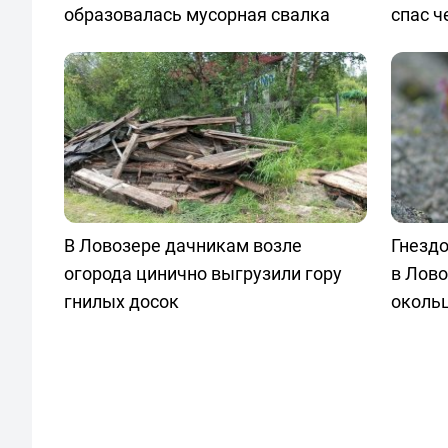
образовалась мусорная свалка
спас ч
В Ловозере дачникам возле
Гнездо
огорода цинично выгрузили гору
в Лово
гнилых досок
окольц