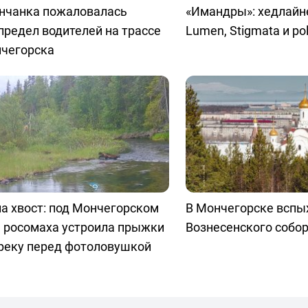
нчанка пожаловалась
«Имандры»: хедлайн
предел водителей на трассе
Lumen, Stigmata и pol
нчегорска
а хвост: под Мончегорском
В Мончегорске вспы
я росомаха устроила прыжки
Вознесенского собо
 реку перед фотоловушкой