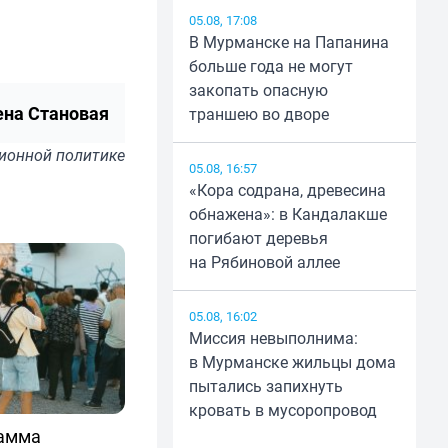
05.08, 17:08
В Мурманске на Папанина
больше года не могут
закопать опасную
ена Становая
траншею во дворе
ионной политике
05.08, 16:57
«Кора содрана, древесина
обнажена»: в Кандалакше
погибают деревья
на Рябиновой аллее
05.08, 16:02
Миссия невыполнима:
в Мурманске жильцы дома
пытались запихнуть
кровать в мусоропровод
рамма