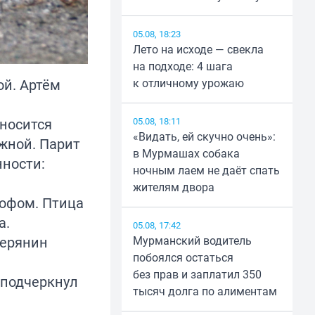
05.08, 18:23
Лето на исходе — свекла
на подходе: 4 шага
ой. Артём
к отличному урожаю
 носится
05.08, 18:11
«Видать, ей скучно очень»:
ежной. Парит
в Мурмашах собака
нности:
ночным лаем не даёт спать
жителям двора
софом. Птица
а.
05.08, 17:42
верянин
Мурманский водитель
побоялся остаться
без прав и заплатил 350
 подчеркнул
тысяч долга по алиментам