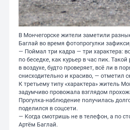
В Мончегорске жители заметили разны
Баглай во время фотопрогулки зафикси
— Поймал три кадра — три характера: в
по беседке, как курьер в час пик. Тако
в воздухе, будто проверяет, всё ли в по
снисходительно и красиво, — отметил с
К третьему типу «характера» житель Мо
задумчиво провожала взглядом прохожих
Прогулка-наблюдение получилась долг
поделился в соцсети.
— Когда смотришь не в телефон, а по с
Артём Баглай.