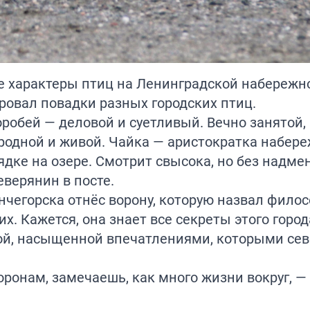
е характеры птиц на Ленинградской набережн
ровал повадки разных городских птиц.
оробей — деловой и суетливый. Вечно занятой,
й родной и живой. Чайка — аристократка набер
рядке на озере. Смотрит свысока, но без надме
еверянин в посте.
нчегорска отнёс ворону, которую назвал фило
. Кажется, она знает все секреты этого город
ой, насыщенной впечатлениями, которыми се
торонам, замечаешь, как много жизни вокруг, —