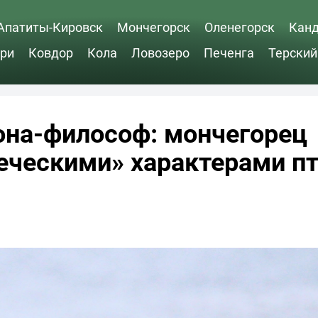
Апатиты-Кировск
Мончегорск
Оленегорск
Кан
ри
Ковдор
Кола
Ловозеро
Печенга
Терский
она-философ: мончегорец
еческими» характерами п