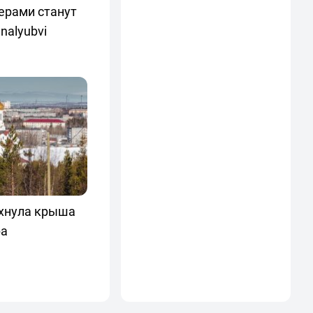
ерами станут
nalyubvi
хнула крыша
ра