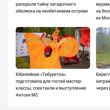
раскрыли тайну загадочного
мурма
обелиска на необитаемом острове
на бес
из Мо
Юбилейная «Табуретка»
Берегл
подготовила для гостей мастер-
хитра
классы, спектакли и выступление
через
Антохи МС