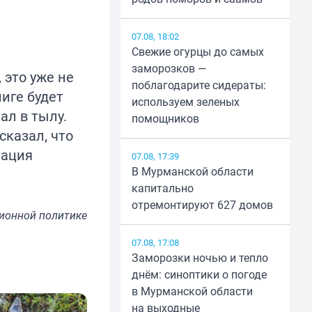
07.08, 18:02
Свежие огурцы до самых
заморозков —
 это уже не
поблагодарите сидераты:
иге будет
используем зеленых
ал в тылу.
помощников
казал, что
тация
07.08, 17:39
В Мурманской области
капитально
отремонтируют 627 домов
ионной политике
07.08, 17:08
Заморозки ночью и тепло
днём: синоптики о погоде
в Мурманской области
на выходные