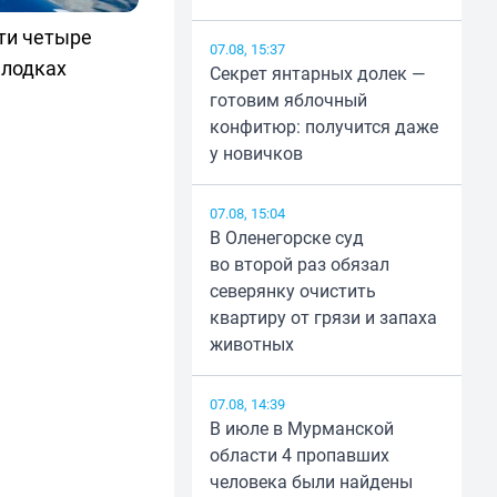
ти четыре
07.08, 15:37
 лодках
Секрет янтарных долек —
готовим яблочный
конфитюр: получится даже
у новичков
07.08, 15:04
В Оленегорске суд
во второй раз обязал
северянку очистить
квартиру от грязи и запаха
животных
07.08, 14:39
В июле в Мурманской
области 4 пропавших
человека были найдены