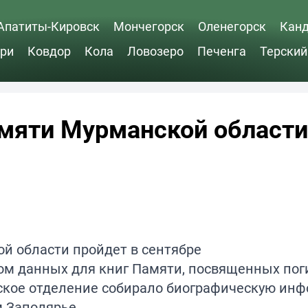
Апатиты-Кировск
Мончегорск
Оленегорск
Кан
ри
Ковдор
Кола
Ловозеро
Печенга
Терский
амяти Мурманской области
ом данных для книг Памяти, посвященных по
ское отделение собирало биографическую ин
м Заполярье.