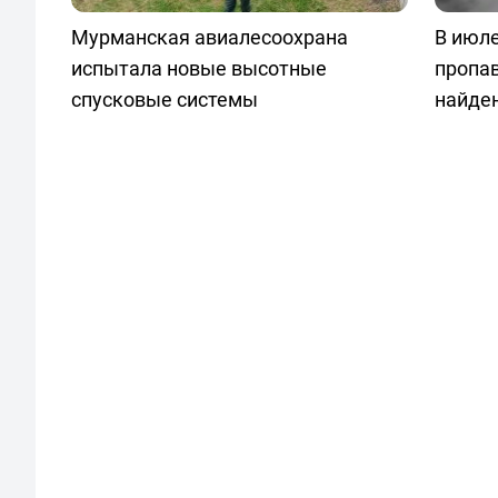
Мурманская авиалесоохрана
В июле
испытала новые высотные
пропа
спусковые системы
найде