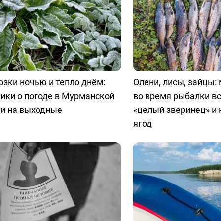
зки ночью и тепло днём:
Олени, лисы, зайцы:
ики о погоде в Мурманской
во время рыбалки в
ти на выходные
«целый зверинец» и 
ягод