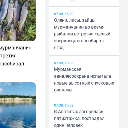
07.08, 16:39
Олени, лисы, зайцы:
мурманчанин во время
рыбалки встретил «целый
зверинец» и насобирал
 мурманчанин
ягод
стретил
насобирал
07.08, 16:06
Мурманская
авиалесоохрана испытала
новые высотные спусковые
системы
07.08, 15:39
В Апатитах загорелась
пятиэтажка, пострадал
один человек