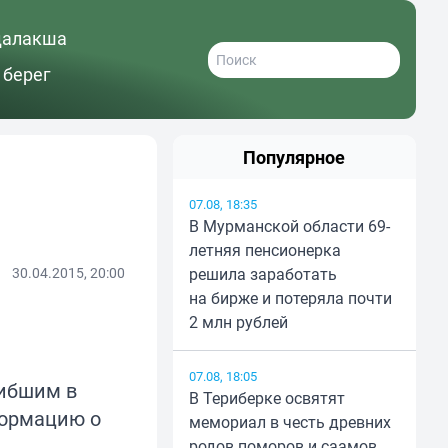
далакша
 берег
Популярное
07.08, 18:35
В Мурманской области 69-
летняя пенсионерка
30.04.2015, 20:00
решила заработать
на бирже и потеряла почти
2 млн рублей
07.08, 18:05
гибшим в
В Териберке освятят
формацию о
мемориал в честь древних
родов поморов и саамов