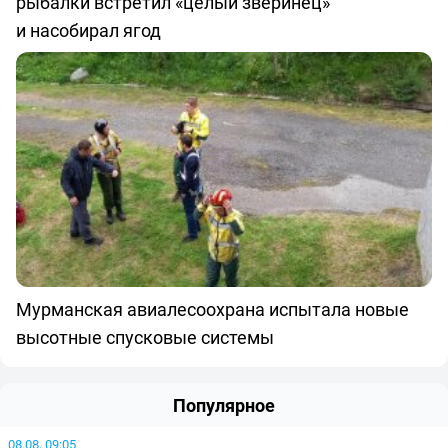
рыбалки встретил «целый зверинец»
и насобирал ягод
Мурманская авиалесоохрана испытала новые
высотные спусковые системы
Популярное
08.08, 09:05