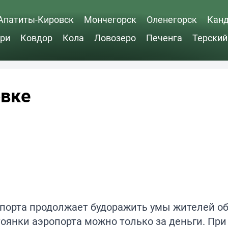
Апатиты-Кировск
Мончегорск
Оленегорск
Кан
ри
Ковдор
Кола
Ловозеро
Печенга
Терский
овке
порта продолжает будоражить умы жителей об
оянки аэропорта можно только за деньги. При