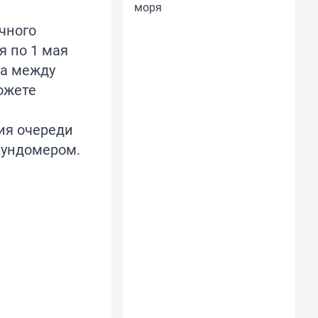
моря
чного
я по 1 мая
ца между
ожете
ния очереди
кундомером.