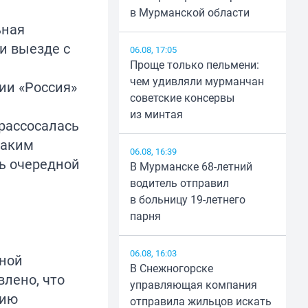
в Мурманской области
ьная
и выезде с
06.08, 17:05
Проще только пельмени:
чем удивляли мурманчан
нии «Россия»
советские консервы
из минтая
 рассосалась
таким
06.08, 16:39
ть очередной
В Мурманске 68-летний
водитель отправил
в больницу 19-летнего
парня
06.08, 16:03
ьной
В Снежногорске
влено, что
управляющая компания
рию
отправила жильцов искать