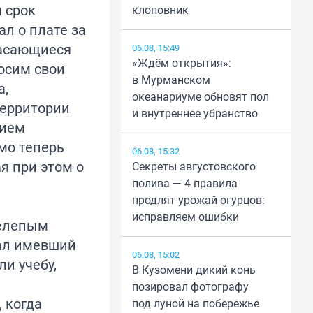
 срок
клоповник
ал о плате за
касающиеся
06.08, 15:49
«Ждём открытия»:
осим свои
в Мурманском
а,
океанариуме обновят пол
территории
и внутреннее убранство
нием
мо теперь
06.08, 15:32
я при этом о
Секреты августовского
полива — 4 правила
продлят урожай огурцов:
исправляем ошибки
нелепым
вал имевший
06.08, 15:02
и учебу,
В Кузомени дикий конь
позировал фотографу
 когда
под луной на побережье