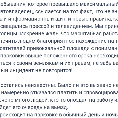
пребывания, которое превышало максимальный
товладелец, ссылается на тот факт, что не зн
мный информационный щит, и новые правила, 
освещались прессой и телевидением. Мы прин
толицы. Искренне жаль, что масштабная работ
спечить людям благоприятное нахождение на 
осетителей привокзальной площади с понима
на парковки свыше положенного срока необходи
иться к своим землякам и их правам, не забыва
ный инцидент не повторится!
 остались неизвестны. Было ли это вызвано 
к намеренно отказался платить и спровоциро
чено много людей, кто-то опоздал на работу ил
ойдет его очередь на выезд.
роисходит на парковке в обычный день и ночь,