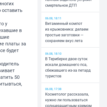
многих
смертельное ДТП
о оставить
06.08, 18:11
о у
Витаминный компот
из крыжовника: делаем
ехавшие в
простые заготовки —
вшие
сохраняем вкус лета
ие платы за
се будет
06.08, 18:10
В Териберке двое суток
водитель
искали домашнего пса,
чивает
сбежавшего из-за петард
туристов
атить 50
читывться,
06.08, 17:38
Косметолог рассказала,
нужно ли пользоваться
солнцезащитным кремом