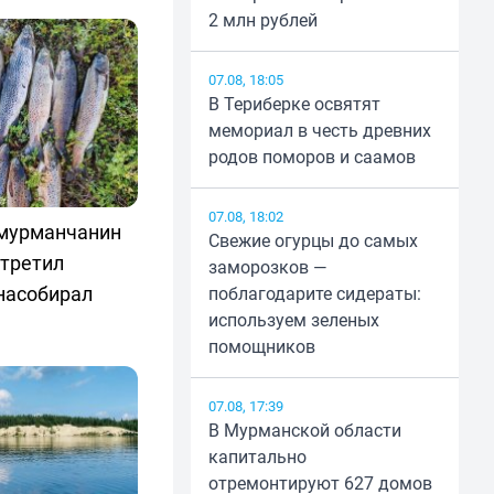
2 млн рублей
07.08, 18:05
В Териберке освятят
мемориал в честь древних
родов поморов и саамов
07.08, 18:02
 мурманчанин
Свежие огурцы до самых
стретил
заморозков —
насобирал
поблагодарите сидераты:
используем зеленых
помощников
07.08, 17:39
В Мурманской области
капитально
отремонтируют 627 домов