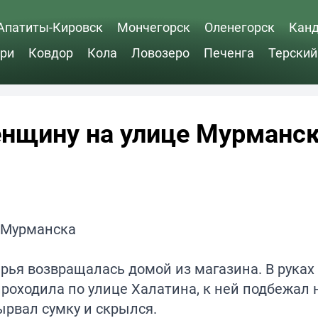
Апатиты-Кировск
Мончегорск
Оленегорск
Кан
ри
Ковдор
Кола
Ловозеро
Печенга
Терский
енщину на улице Мурманс
ья возвращалась домой из магазина. В руках 
 проходила по улице Халатина, к ней подбежал
рвал сумку и скрылся.