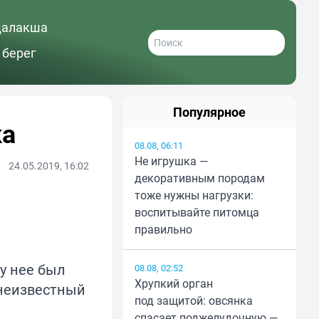
далакша
 берег
Популярное
ка
08.08, 06:11
Не игрушка —
24.05.2019, 16:02
декоративным породам
тоже нужны нагрузки:
воспитывайте питомца
правильно
у нее был
08.08, 02:52
Хрупкий орган
 неизвестный
под защитой: овсянка
спасает поджелудочную —