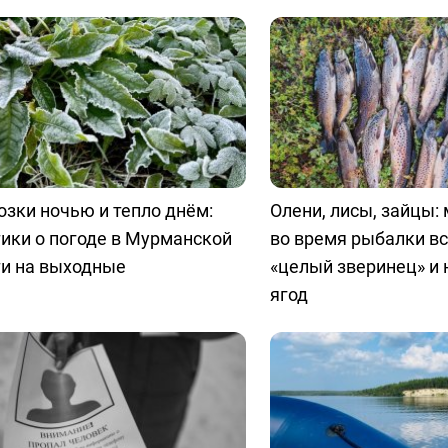
зки ночью и тепло днём:
Олени, лисы, зайцы:
ики о погоде в Мурманской
во время рыбалки в
ти на выходные
«целый зверинец» и 
ягод