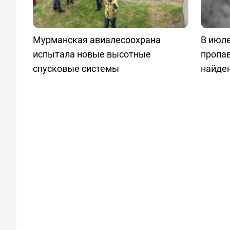
Мурманская авиалесоохрана
В июле
испытала новые высотные
пропа
спусковые системы
найде