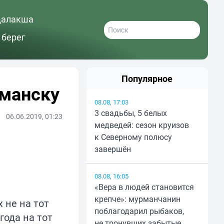
далакша
 берег
Популярное
рманску
08.08, 17:03
3 свадьбы, 5 белых
06.06.2019, 01:23
медведей: сезон круизов
к Северному полюсу
завершён
08.08, 16:05
«Вера в людей становится
крепче»: мурманчанин
 не на тот
поблагодарил рыбаков,
года на тот
не тронувших забытые