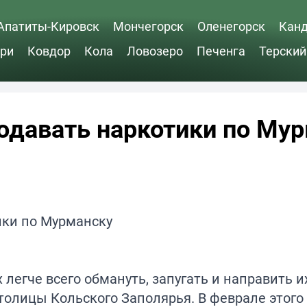
Апатиты-Кировск
Мончегорск
Оленегорск
Кан
ри
Ковдор
Кола
Ловозеро
Печенга
Терский
одавать наркотики по Му
легче всего обмануть, запугать и направить их
столицы Кольского Заполярья. В феврале этого 