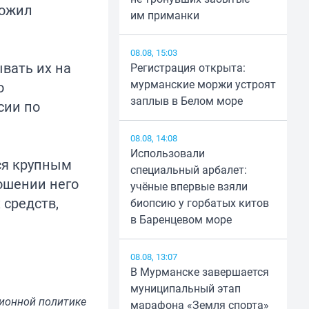
ложил
им приманки
08.08, 15:03
вать их на
Регистрация открыта:
мурманские моржи устроят
о
заплыв в Белом море
сии по
08.08, 14:08
Использовали
ся крупным
специальный арбалет:
ошении него
учёные впервые взяли
 средств,
биопсию у горбатых китов
в Баренцевом море
08.08, 13:07
В Мурманске завершается
муниципальный этап
ионной политике
марафона «Земля спорта»