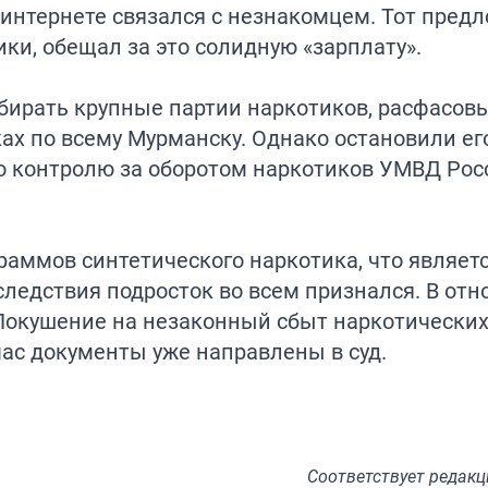
интернете связался с незнакомцем. Тот пред
ки, обещал за это солидную «зарплату».
бирать крупные партии наркотиков, расфасовы
ках по всему Мурманску. Однако остановили ег
о контролю за оборотом наркотиков УМВД Рос
раммов синтетического наркотика, что являет
следствия подросток во всем признался. В отн
«Покушение на незаконный сбыт наркотических
ас документы уже направлены в суд.
Соответствует
редакц