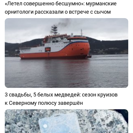
«Летел совершенно бесшумно»: мурманские
орнитологи рассказали о встрече с сычом
3 свадьбы, 5 белых медведей: сезон круизов
к Северному полюсу завершён