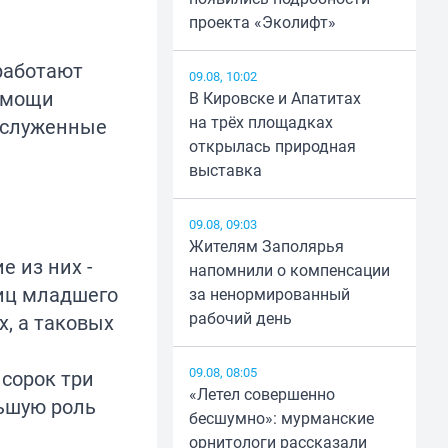
проекта «Эколифт»
работают
09.08, 10:02
омощи
В Кировске и Апатитах
на трёх площадках
заслуженные
открылась природная
выставка
09.08, 09:03
Жителям Заполярья
 из них -
напомнили о компенсации
ниц младшего
за ненормированный
рабочий день
, а таковых
09.08, 08:05
 сорок три
«Летел совершенно
льшую роль
бесшумно»: мурманские
орнитологи рассказали