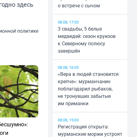
годно здесь
о встрече с сычом
08.08, 17:03
3 свадьбы, 5 белых
ионной политике
медведей: сезон круизов
к Северному полюсу
завершён
08.08, 16:05
«Вера в людей становится
крепче»: мурманчанин
поблагодарил рыбаков,
не тронувших забытые
им приманки
08.08, 15:03
бесшумно»:
Регистрация открыта:
оги
мурманские моржи устроят