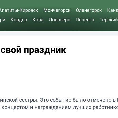
Апатиты-Кировск
Мончегорск
Оленегорск
Кан
ри
Ковдор
Кола
Ловозеро
Печенга
Терский
свой праздник
инской сестры. Это событие было отмечено в
концертом и награждением лучших работнико