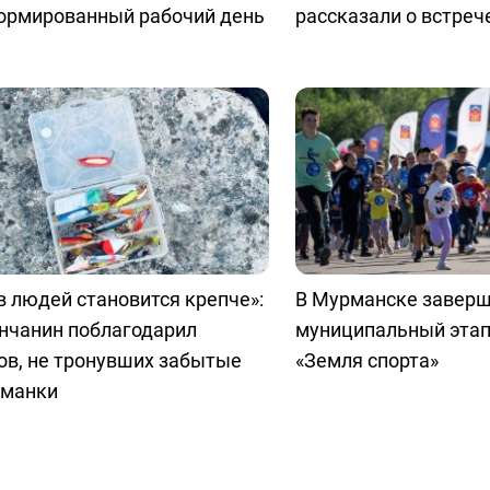
нормированный рабочий день
рассказали о встреч
в людей становится крепче»:
В Мурманске заверш
нчанин поблагодарил
муниципальный эта
ов, не тронувших забытые
«Земля спорта»
иманки