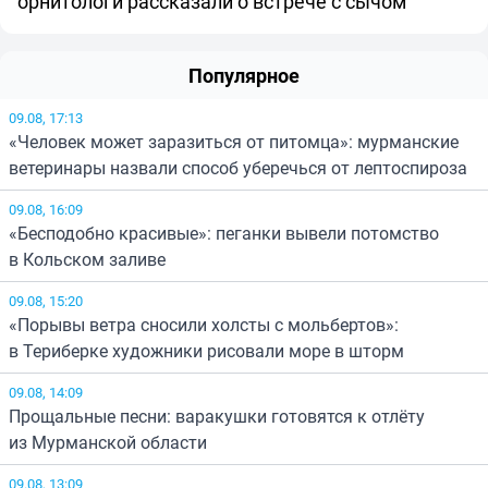
орнитологи рассказали о встрече с сычом
Популярное
09.08, 17:13
«Человек может заразиться от питомца»: мурманские
ветеринары назвали способ уберечься от лептоспироза
09.08, 16:09
«Бесподобно красивые»: пеганки вывели потомство
в Кольском заливе
09.08, 15:20
«Порывы ветра сносили холсты с мольбертов»:
в Териберке художники рисовали море в шторм
09.08, 14:09
Прощальные песни: варакушки готовятся к отлёту
из Мурманской области
09.08, 13:09