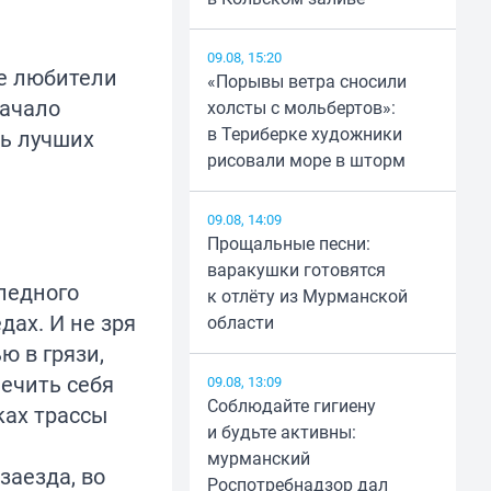
09.08, 15:20
ие любители
«Порывы ветра сносили
Начало
холсты с мольбертов»:
в Териберке художники
ть лучших
рисовали море в шторм
09.08, 14:09
Прощальные песни:
варакушки готовятся
педного
к отлёту из Мурманской
дах. И не зря
области
ю в грязи,
лечить себя
09.08, 13:09
Соблюдайте гигиену
ках трассы
и будьте активны:
мурманский
заезда, во
Роспотребнадзор дал