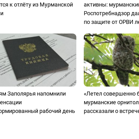
тся к отлёту из Мурманской
активны: мурмански
ти
Роспотребнадзор да
по защите от ОРВИ 
ям Заполярья напомнили
«Летел совершенно 
пенсации
мурманские орнитол
нормированный рабочий день
рассказали о встреч