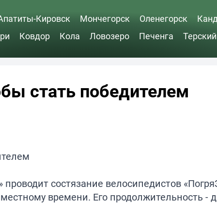
Апатиты-Кировск
Мончегорск
Оленегорск
Кан
ри
Ковдор
Кола
Ловозеро
Печенга
Терский
тобы стать победителем
» проводит состязание велосипедистов «Погр
 местному времени. Его продолжительность - д