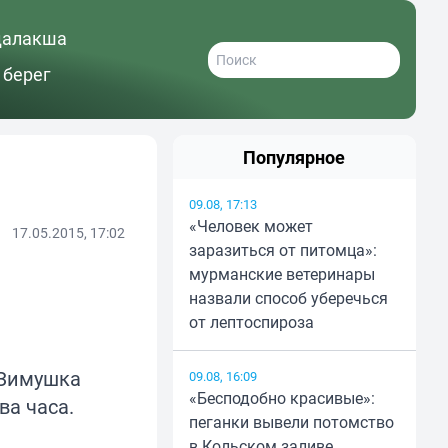
далакша
 берег
Популярное
09.08, 17:13
«Человек может
17.05.2015, 17:02
заразиться от питомца»:
мурманские ветеринары
назвали способ уберечься
от лептоспироза
яЗимушка
09.08, 16:09
«Бесподобно красивые»:
ва часа.
пеганки вывели потомство
в Кольском заливе