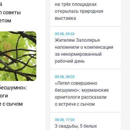
й
на трёх площадках
открылась природная
л советы
выставка
летом
09.08, 09:03
Жителям Заполярья
напомнили о компенсации
за ненормированный
рабочий день
09.08, 08:05
«Летел совершенно
бесшумно»:
бесшумно»: мурманские
оги
орнитологи рассказали
е с сычом
о встрече с сычом
08.08, 17:03
3 свадьбы, 5 белых