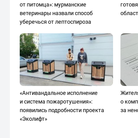
от питомца»: мурманские
готовя
ветеринары назвали способ
облас
уберечься от лептоспироза
«Антивандальное исполнение
Жител
и система пожаротушения»:
о ком
появились подробности проекта
за не
«Эколифт»