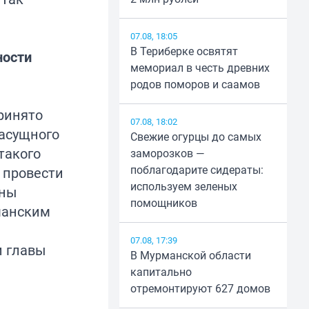
07.08, 18:05
В Териберке освятят
ности
мемориал в честь древних
родов поморов и саамов
ринято
07.08, 18:02
асущного
Свежие огурцы до самых
такого
заморозков —
поблагодарите сидераты:
 провести
используем зеленых
ены
помощников
манским
07.08, 17:39
и главы
В Мурманской области
капитально
отремонтируют 627 домов