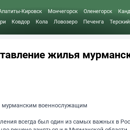
Апатиты-Кировск
Мончегорск
Оленегорск
Кан
ри
Ковдор
Кола
Ловозеро
Печенга
Терский
тавление жилья мурманс
ления всегда был один из самых важных в Ро
ло решено заняться и в Мурманской области.