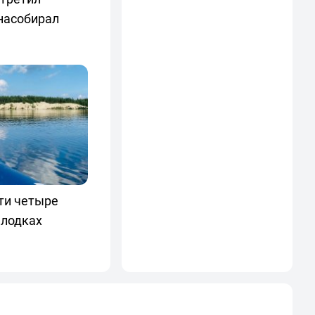
насобирал
ти четыре
 лодках