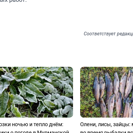
Соответствует
редакц
зки ночью и тепло днём:
Олени, лисы, зайцы:
ики о погоде в Мурманской
во время рыбалки в