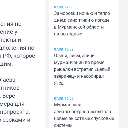
07.08, 17:08
Заморозки ночью и тепло
днём: синоптики о погоде
ления не
в Мурманской области
ение у
на выходные
спекты и
едложения по
07.08, 16:39
 РФ, которое
Олени, лисы, зайцы:
мурманчанин во время
ащим.
рыбалки встретил «целый
зверинец» и насобирал
лаева,
ягод
отников
 Вере
07.08, 16:06
мера для
Мурманская
нопроекта.
авиалесоохрана испытала
новые высотные спусковые
о сроками и
системы