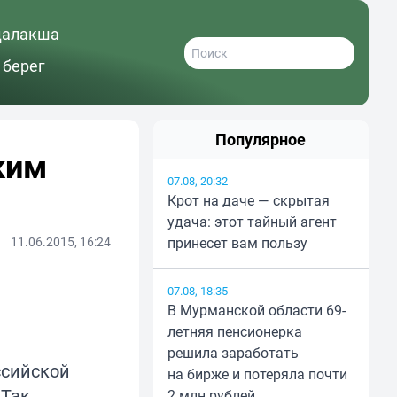
далакша
 берег
Популярное
ким
07.08, 20:32
Крот на даче — скрытая
удача: этот тайный агент
11.06.2015, 16:24
принесет вам пользу
07.08, 18:35
В Мурманской области 69-
летняя пенсионерка
решила заработать
ссийской
на бирже и потеряла почти
 Так
2 млн рублей