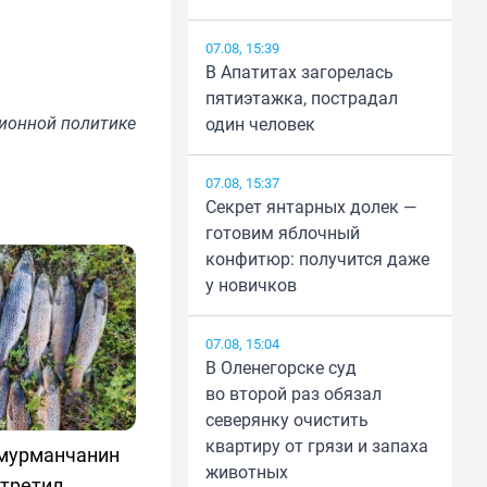
07.08, 15:39
В Апатитах загорелась
пятиэтажка, пострадал
ионной политике
один человек
07.08, 15:37
Секрет янтарных долек —
готовим яблочный
конфитюр: получится даже
у новичков
07.08, 15:04
В Оленегорске суд
во второй раз обязал
северянку очистить
квартиру от грязи и запаха
 мурманчанин
животных
стретил