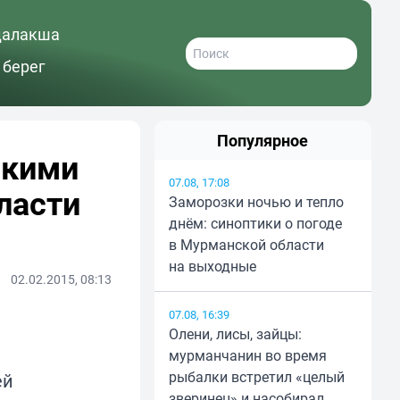
далакша
 берег
Популярное
скими
07.08, 17:08
ласти
Заморозки ночью и тепло
днём: синоптики о погоде
в Мурманской области
на выходные
02.02.2015, 08:13
07.08, 16:39
Олени, лисы, зайцы:
мурманчанин во время
рыбалки встретил «целый
зверинец» и насобирал