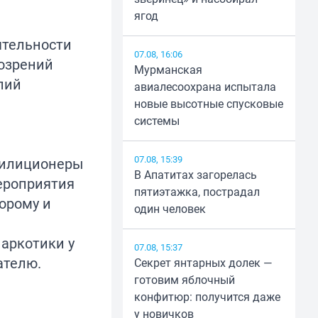
ягод
ятельности
07.08, 16:06
дозрений
Мурманская
лий
авиалесоохрана испытала
новые высотные спусковые
системы
07.08, 15:39
милиционеры
В Апатитах загорелась
ероприятия
пятиэтажка, пострадал
орому и
один человек
аркотики у
07.08, 15:37
ателю.
Секрет янтарных долек —
готовим яблочный
конфитюр: получится даже
у новичков