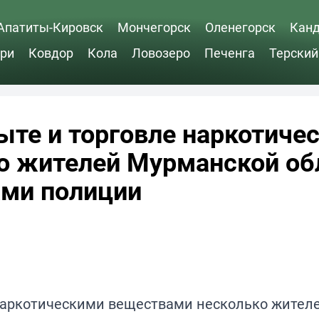
Апатиты-Кировск
Мончегорск
Оленегорск
Кан
ри
Ковдор
Кола
Ловозеро
Печенга
Терский
быте и торговле наркотиче
о жителей Мурманской об
ми полиции