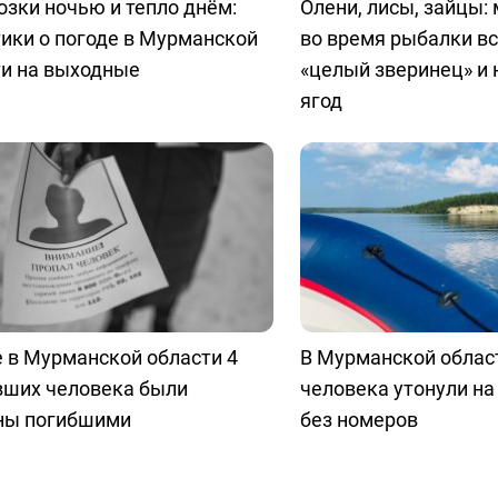
зки ночью и тепло днём:
Олени, лисы, зайцы:
ики о погоде в Мурманской
во время рыбалки в
ти на выходные
«целый зверинец» и 
ягод
 в Мурманской области 4
В Мурманской облас
вших человека были
человека утонули на
ны погибшими
без номеров