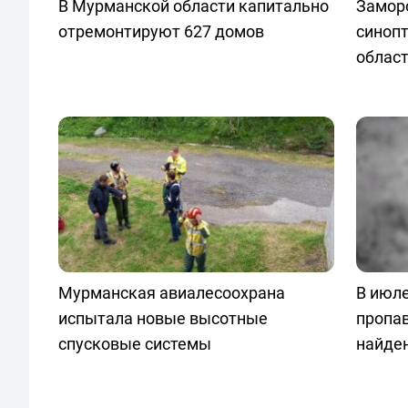
В Мурманской области капитально
Заморо
отремонтируют 627 домов
синопт
облас
Мурманская авиалесоохрана
В июле
испытала новые высотные
пропа
спусковые системы
найде