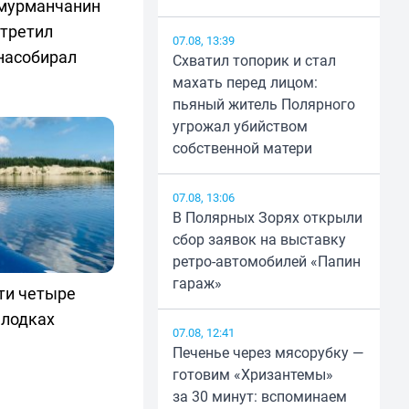
 мурманчанин
стретил
07.08, 13:39
насобирал
Схватил топорик и стал
махать перед лицом:
пьяный житель Полярного
угрожал убийством
собственной матери
07.08, 13:06
В Полярных Зорях открыли
сбор заявок на выставку
ретро-автомобилей «Папин
гараж»
ти четыре
 лодках
07.08, 12:41
Печенье через мясорубку —
готовим «Хризантемы»
за 30 минут: вспоминаем