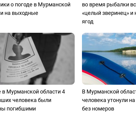
ики о погоде в Мурманской
во время рыбалки в
ти на выходные
«целый зверинец» и 
ягод
 в Мурманской области 4
В Мурманской облас
вших человека были
человека утонули на
ны погибшими
без номеров