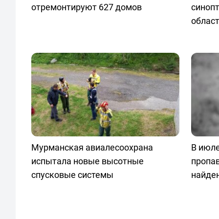
отремонтируют 627 домов
синопт
облас
Мурманская авиалесоохрана
В июле
испытала новые высотные
пропа
спусковые системы
найде