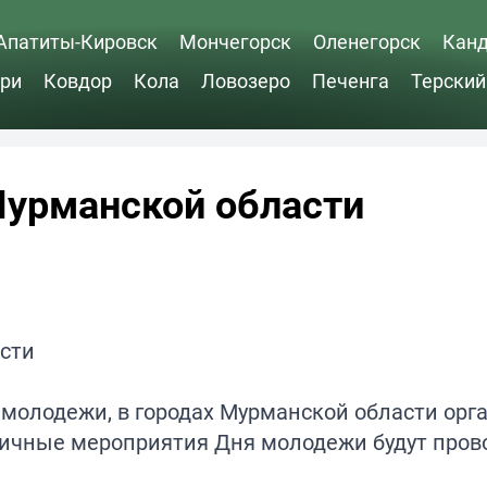
Апатиты-Кировск
Мончегорск
Оленегорск
Кан
ри
Ковдор
Кола
Ловозеро
Печенга
Терский
Мурманской области
ь молодежи, в городах Мурманской области орг
дничные мероприятия Дня молодежи будут пров