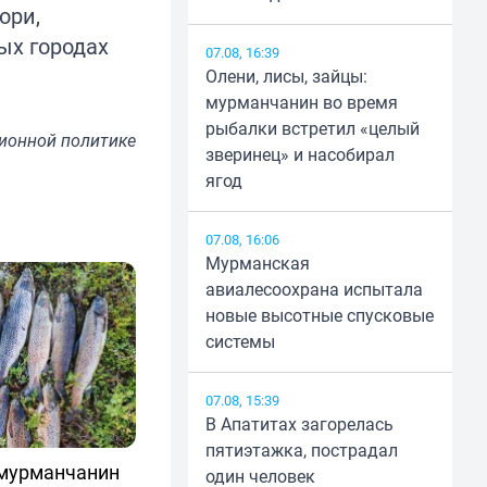
ори,
ых городах
07.08, 16:39
Олени, лисы, зайцы:
мурманчанин во время
рыбалки встретил «целый
ионной политике
зверинец» и насобирал
ягод
07.08, 16:06
Мурманская
авиалесоохрана испытала
новые высотные спусковые
системы
07.08, 15:39
В Апатитах загорелась
пятиэтажка, пострадал
 мурманчанин
один человек