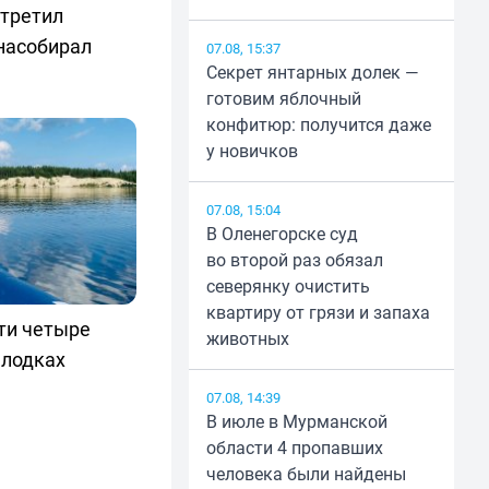
стретил
насобирал
07.08, 15:37
Секрет янтарных долек —
готовим яблочный
конфитюр: получится даже
у новичков
07.08, 15:04
В Оленегорске суд
во второй раз обязал
северянку очистить
квартиру от грязи и запаха
ти четыре
животных
 лодках
07.08, 14:39
В июле в Мурманской
области 4 пропавших
человека были найдены