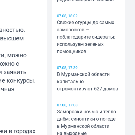
07.08, 18:02
Свежие огурцы до самых
зностью.
заморозков —
поблагодарите сидераты:
а высшем
используем зеленых
помощников
ти, можно
можно с
07.08, 17:39
и заявить
В Мурманской области
ие конкурсы.
капитально
ичная
отремонтируют 627 домов
07.08, 17:08
Заморозки ночью и тепло
днём: синоптики о погоде
в Мурманской области
жи в городах
на выходные