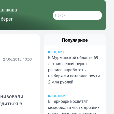
далакша
 берег
Популярное
07.08, 18:35
В Мурманской области 69-
27.06.2015, 13:53
летняя пенсионерка
решила заработать
на бирже и потеряла почти
2 млн рублей
анизовали
07.08, 18:05
В Териберке освятят
одиться в
мемориал в честь древних
родов поморов и саамов