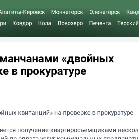
Апатиты-Кировск
Мончегорск
Оленегорск
Кан
ри
Ковдор
Кола
Ловозеро
Печенга
Терский
рманчанами «двойных
ке в прокуратуре
ряется получение квартиросъемщиками нескол
ий по оплате услуг коммунальных предприятий