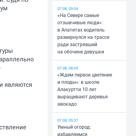
вум
07.08, 09:04
«На Севере самые
отзывчивые люди»:
в Апатитах водитель
развернулся на трассе
ради застрявшей
атуры
на обочине девушки
параллельно
е
07.08, 08:05
«Ждем первое цветение
и плоды»: в школе
и являются
Алакуртти 10 лет
выращивают деревья
авокадо
07.08, 05:37
ествление
Умный огород:
избавляемся