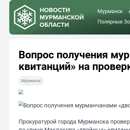
Мурманск
Полярные Зо
Вопрос получения му
квитанций» на провер
Мурманск
Прокуратурой города Мурманска прове
по улице Маклакова «двойных» квитанц