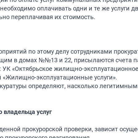
еобходимо оплачивать одни и те же услуги д
но переплачивая их стоимость.
оприятий по этому делу сотрудниками прокур
ющим в домах №№13 и 22, присылаются счета 
 УК «Октябрьское жилищно-эксплуатационно
 «Жилищно-эксплуатационные услуги».
окуратуры определяют, насколько легитимным
о владельца услуг
еденной прокурорской проверки, зависит осущ
 прокурорского реагирования.