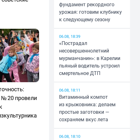
фундамент рекордного
урожая: готовим клубнику
к следующему сезону
06.08, 18:39
«Пострадал
несовершеннолетний
мурманчанин»: в Карелии
пьяный водитель устроил
смертельное ДТП
точность:
06.08, 18:11
Витаминный компот
 № 20 провели
из крыжовника: делаем
к
простые заготовки —
изкультурника
сохраняем вкус лета
06.08, 18:10