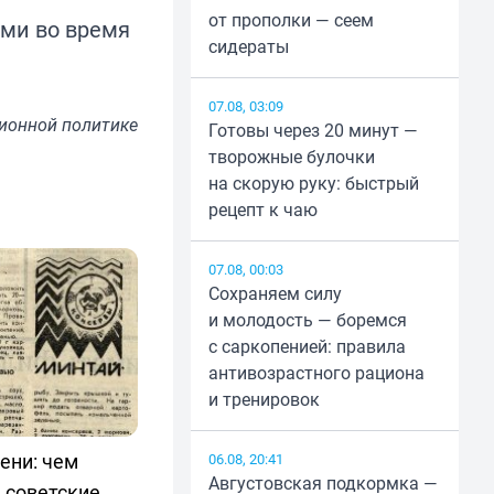
от прополки — сеем
ми во время
сидераты
07.08, 03:09
ионной политике
Готовы через 20 минут —
творожные булочки
на скорую руку: быстрый
рецепт к чаю
07.08, 00:03
Сохраняем силу
и молодость — боремся
с саркопенией: правила
антивозрастного рациона
и тренировок
ени: чем
06.08, 20:41
Августовская подкормка —
 советские