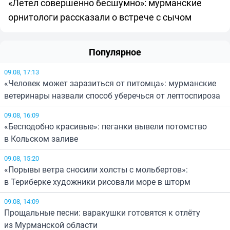
«Летел совершенно бесшумно»: мурманские
орнитологи рассказали о встрече с сычом
Популярное
09.08, 17:13
«Человек может заразиться от питомца»: мурманские
ветеринары назвали способ уберечься от лептоспироза
09.08, 16:09
«Бесподобно красивые»: пеганки вывели потомство
в Кольском заливе
09.08, 15:20
«Порывы ветра сносили холсты с мольбертов»:
в Териберке художники рисовали море в шторм
09.08, 14:09
Прощальные песни: варакушки готовятся к отлёту
из Мурманской области