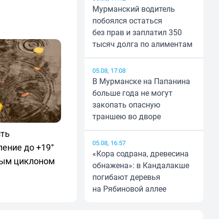
Мурманский водитель
побоялся остаться
без прав и заплатил 350
тысяч долга по алиментам
05.08, 17:08
В Мурманске на Папанина
больше года не могут
закопать опасную
траншею во дворе
сть
05.08, 16:57
ение до +19°
«Кора содрана, древесина
ным циклоном
обнажена»: в Кандалакше
погибают деревья
на Рябиновой аллее