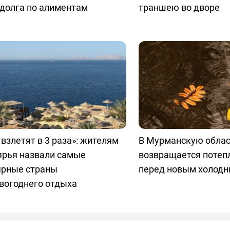
долга по алиментам
траншею во дворе
взлетят в 3 раза»: жителям
В Мурманскую обла
ярья назвали самые
возвращается потепл
ярные страны
перед новым холод
вогоднего отдыха