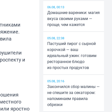
06.08, 00:13
Домашние вареники: магия
вкуса своими руками —
стниками
проще, чем кажется
ряжение.
авила
05.08, 22:38
Пастуший пирог с сырной
корочкой — ваш
арушители
идеальный ужин: готовим
роспекту и
ресторанное блюдо
из простых продуктов
05.08, 20:16
Закончился сбор малины —
не спешите за секатором:
тношения
напоминаем правила
местного
обрезки
 или яростно