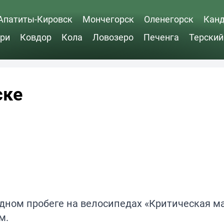
Апатиты-Кировск
Мончегорск
Оленегорск
Кан
ри
Ковдор
Кола
Ловозеро
Печенга
Терский
ске
дном пробеге на велосипедах «Критическая ма
м.