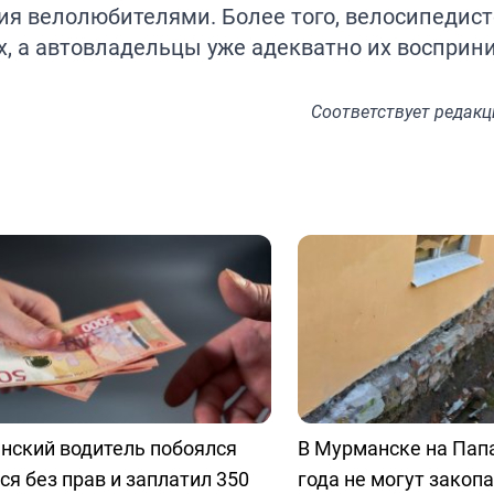
я велолюбителями. Более того, велосипедис
х, а автовладельцы уже адекватно их восприн
Соответствует
редакц
нский водитель побоялся
В Мурманске на Пап
ся без прав и заплатил 350
года не могут закоп