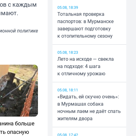
тов с каждым
05.08, 18:39
имают.
Тотальная проверка
паспортов: в Мурманске
завершают подготовку
ионной политике
к отопительному сезону
05.08, 18:23
Лето на исходе — свекла
на подходе: 4 шага
к отличному урожаю
05.08, 18:11
«Видать, ей скучно очень»:
в Мурмашах собака
ночным лаем не даёт спать
жителям двора
анина больше
ать опасную
05.08, 17:42