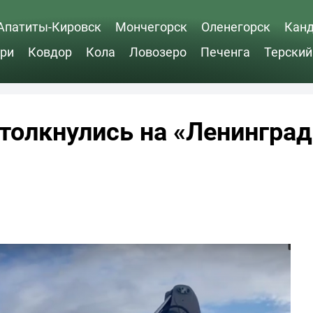
Апатиты-Кировск
Мончегорск
Оленегорск
Кан
ри
Ковдор
Кола
Ловозеро
Печенга
Терский
толкнулись на «Ленинград