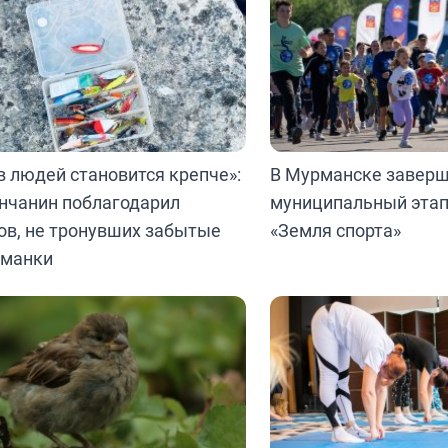
в людей становится крепче»:
В Мурманске заверш
нчанин поблагодарил
муниципальный эта
ов, не тронувших забытые
«Земля спорта»
иманки