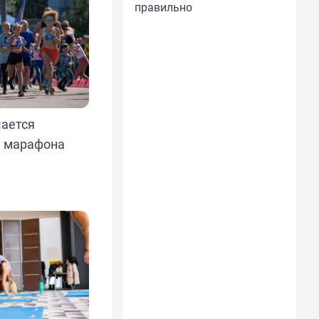
правильно
ается
п марафона