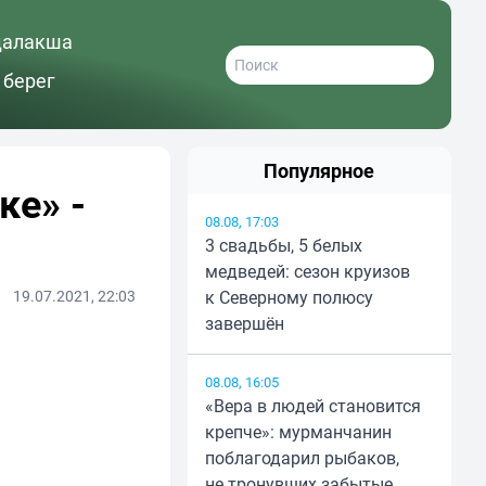
далакша
 берег
Популярное
ке» -
08.08, 17:03
3 свадьбы, 5 белых
медведей: сезон круизов
19.07.2021, 22:03
к Северному полюсу
завершён
08.08, 16:05
«Вера в людей становится
крепче»: мурманчанин
поблагодарил рыбаков,
не тронувших забытые