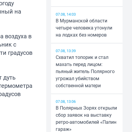
огоду
нный на
07.08, 14:03
В Мурманской области
четыре человека утонули
на лодках без номеров
а воздуха в
ьник с
07.08, 13:39
ти градусов
Схватил топорик и стал
махать перед лицом:
пьяный житель Полярного
т дуть
угрожал убийством
 термометра
собственной матери
радусов
07.08, 13:06
В Полярных Зорях открыли
сбор заявок на выставку
ретро-автомобилей «Папин
гараж»