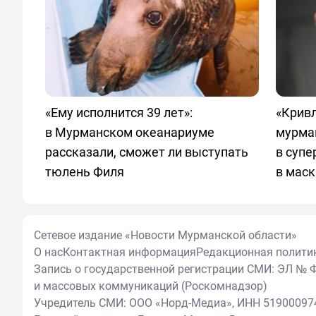
«Ему исполнится 39 лет»:
«Кривл
в Мурманском океанариуме
мурма
рассказали, сможет ли выступать
в суп
тюлень Филя
в маск
Сетевое издание «Новости Мурманской области»
О нас
Контактная информация
Редакционная полити
Запись о государственной регистрации СМИ: ЭЛ № Ф
и массовых коммуникаций (Роскомнадзор)
Учредитель СМИ: ООО «Норд-Медиа», ИНН 51900097