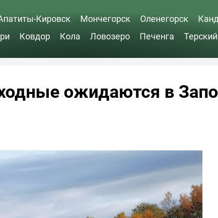
Апатиты-Кировск
Мончегорск
Оленегорск
Кан
ри
Ковдор
Кола
Ловозеро
Печенга
Терский
ходные ожидаются в Запо