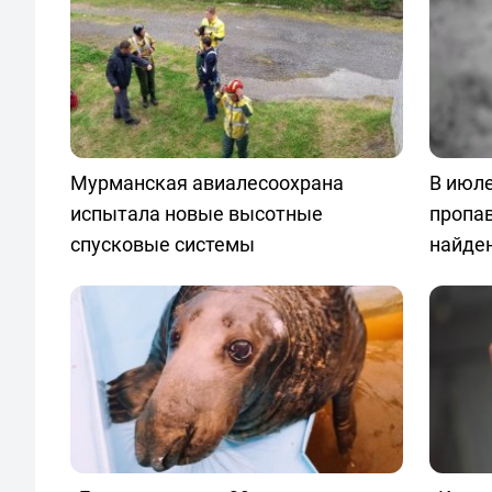
Мурманская авиалесоохрана
В июле
испытала новые высотные
пропа
спусковые системы
найде