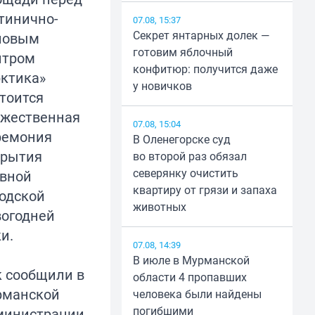
тинично-
07.08, 15:37
Секрет янтарных долек —
ловым
готовим яблочный
нтром
конфитюр: получится даже
рктика»
у новичков
тоится
ржественная
07.08, 15:04
ремония
В Оленегорске суд
крытия
во второй раз обязал
северянку очистить
авной
квартиру от грязи и запаха
одской
животных
вогодней
и.
07.08, 14:39
В июле в Мурманской
к сообщили в
области 4 пропавших
рманской
человека были найдены
погибшими
министрации,