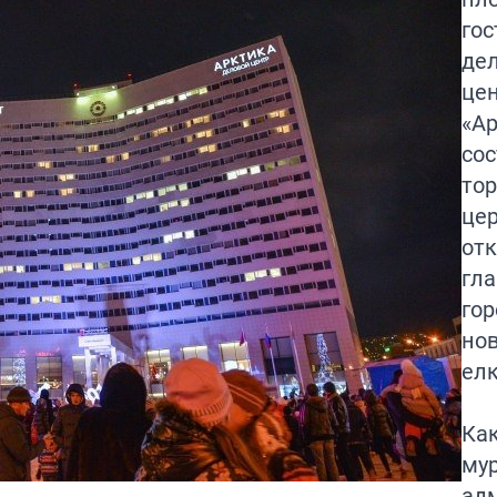
гос
де
це
«А
сос
то
це
от
гл
гор
но
елк
Ка
му
ад