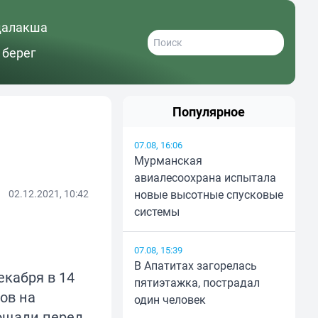
далакша
 берег
Популярное
07.08, 16:06
Мурманская
авиалесоохрана испытала
02.12.2021, 10:42
новые высотные спусковые
системы
07.08, 15:39
В Апатитах загорелась
екабря в 14
пятиэтажка, пострадал
ов на
один человек
ощади перед