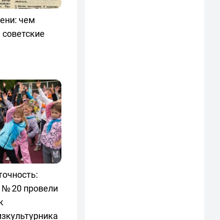
ени: чем
 советские
точность:
 № 20 провели
к
изкультурника