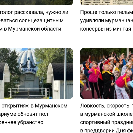
олог рассказала, нужно ли
Проще только пельм
оваться солнцезащитным
удивляли мурманчан
м в Мурманской области
консервы из минтая
 открытия»: в Мурманском
Ловкость, скорость, 
ариуме обновят пол
в мурманской школе
реннее убранство
спортивный праздни
в преддверии Дня ф