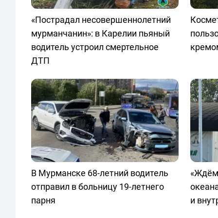
«Пострадал несовершеннолетний
Космет
мурманчанин»: в Карелии пьяный
польз
водитель устроил смертельное
кремо
ДТП
В Мурманске 68-летний водитель
«Ждём
отправил в больницу 19-летнего
океан
парня
и внут