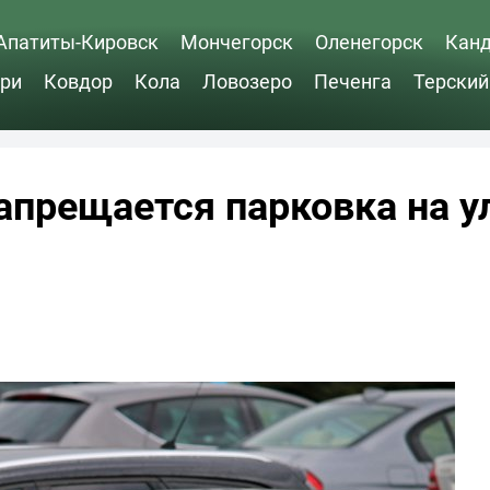
Апатиты-Кировск
Мончегорск
Оленегорск
Кан
ри
Ковдор
Кола
Ловозеро
Печенга
Терский
запрещается парковка на у