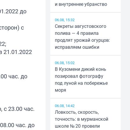
и внутреннее убранство
01.2022 до
06.08, 15:32
Секреты августовского
сторон) с
полива — 4 правила
продлят урожай огурцов:
22;
исправляем ошибки
в 21.01.2022
06.08, 15:02
В Кузомени дикий конь
00 час. до
позировал фотографу
под луной на побережье
моря
06.08, 14:42
 с 23.00 час.
Ловкость, скорость,
точность: в мурманской
08.00 час. до
школе № 20 провели