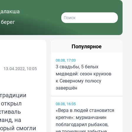
далакша
 берег
Популярное
08.08, 17:03
3 свадьбы, 5 белых
13.04.2022, 10:05
медведей: сезон круизов
к Северному полюсу
завершён
 традиции
 открыл
08.08, 16:05
«Вера в людей становится
стиваль
крепче»: мурманчанин
анд, на
поблагодарил рыбаков,
торый смогли
не тронувших забытые