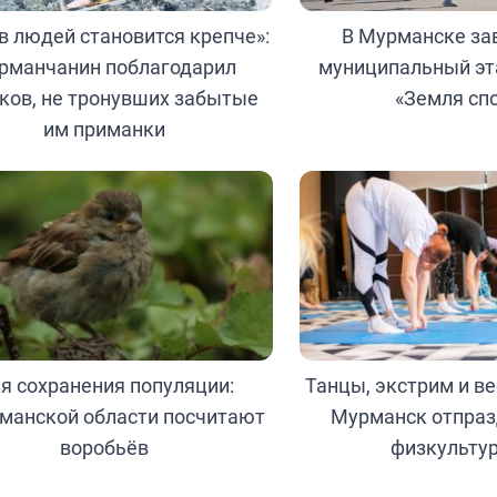
в людей становится крепче»:
В Мурманске за
рманчанин поблагодарил
муниципальный эт
ков, не тронувших забытые
«Земля сп
им приманки
я сохранения популяции:
Танцы, экстрим и в
манской области посчитают
Мурманск отпраз
воробьёв
физкульту