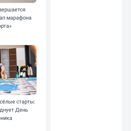
вершается
ап марафона
орта»
есёлые старты:
днует День
рника