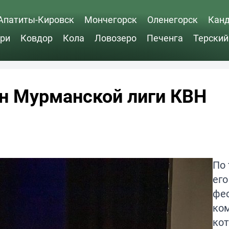
Апатиты-Кировск
Мончегорск
Оленегорск
Кан
ри
Ковдор
Кола
Ловозеро
Печенга
Терский
он Мурманской лиги КВН
По
его
фе
ком
ко