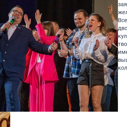
зая
же
Все
дв
кул
тв
им
вы
кол