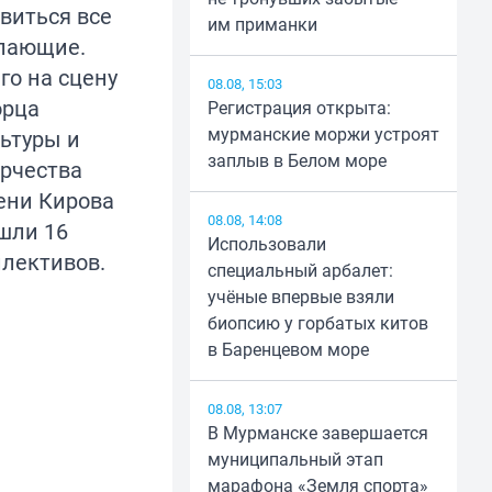
виться все
им приманки
лающие.
го на сцену
08.08, 15:03
орца
Регистрация открыта:
мурманские моржи устроят
ьтуры и
заплыв в Белом море
орчества
ени Кирова
08.08, 14:08
шли 16
Использовали
лективов.
специальный арбалет:
учёные впервые взяли
биопсию у горбатых китов
в Баренцевом море
08.08, 13:07
В Мурманске завершается
муниципальный этап
марафона «Земля спорта»