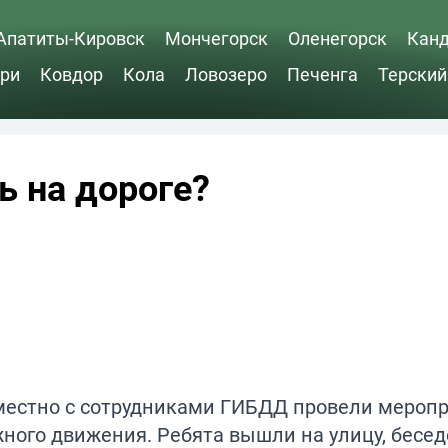
Апатиты-Кировск
Мончегорск
Оленегорск
Кан
ри
Ковдор
Кола
Ловозеро
Печенга
Терский
ь на дороге?
естно с сотрудниками ГИБДД провели меропр
ого движения. Ребята вышли на улицу, бесед