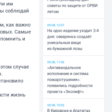
ли им
советы по защите от ОРВИ
ты соблюдай
летом
м, как важно
09.08, 12:07
На одно изделие уходит 3-4
ковых. Самые
дня: северянка создаёт
 помнить и
уникальные вещи
из бумажной лозы
09.08, 11:06
этом случае
«Антивандальное
.
исполнение и система
пожаротушения»:
остановило
появились подробности
проекта «Эколифт»
асти жизнь
09.08, 10:02
В Кировске и Апатитах