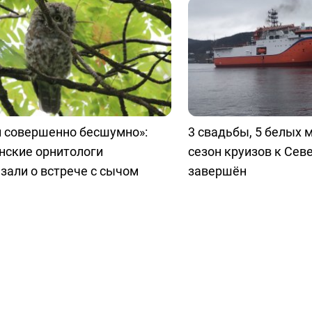
л совершенно бесшумно»:
3 свадьбы, 5 белых 
нские орнитологи
сезон круизов к Сев
зали о встрече с сычом
завершён