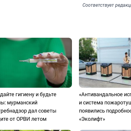
Соответствует
редакц
айте гигиену и будьте
«Антивандальное ис
ны: мурманский
и система пожароту
требнадзор дал советы
появились подробно
ите от ОРВИ летом
«Эколифт»