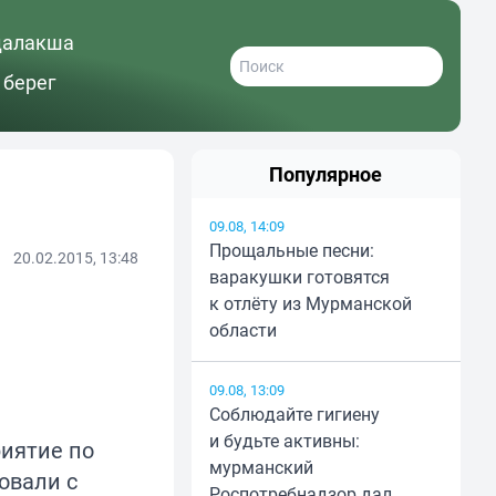
далакша
 берег
Популярное
09.08, 14:09
Прощальные песни:
20.02.2015, 13:48
варакушки готовятся
к отлёту из Мурманской
области
09.08, 13:09
Соблюдайте гигиену
и будьте активны:
иятие по
мурманский
овали с
Роспотребнадзор дал