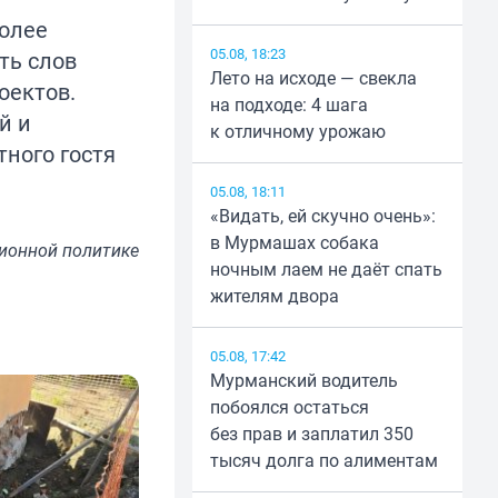
более
05.08, 18:23
ть слов
Лето на исходе — свекла
оектов.
на подходе: 4 шага
й и
к отличному урожаю
ного гостя
05.08, 18:11
«Видать, ей скучно очень»:
в Мурмашах собака
ионной политике
ночным лаем не даёт спать
жителям двора
05.08, 17:42
Мурманский водитель
побоялся остаться
без прав и заплатил 350
тысяч долга по алиментам