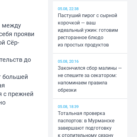
05.08, 22:38
Пастуший пирог с сырной
корочкой — ваш
и между
идеальный ужин: готовим
себя прояви
ресторанное блюдо
ой Сёр-
из простых продуктов
тельств до
05.08, 20:16
Закончился сбор малины —
не спешите за секатором:
т большей
напоминаем правила
ая
обрезки
я с прежней
но
05.08, 18:39
Тотальная проверка
паспортов: в Мурманске
завершают подготовку
к отопительному сезону