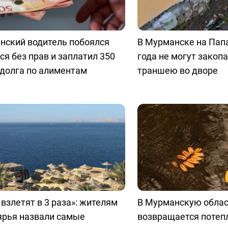
нский водитель побоялся
В Мурманске на Пап
ся без прав и заплатил 350
года не могут закоп
долга по алиментам
траншею во дворе
взлетят в 3 раза»: жителям
В Мурманскую обла
ярья назвали самые
возвращается потепл