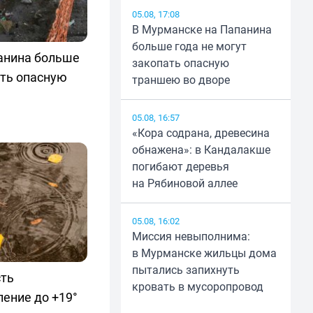
05.08, 17:08
В Мурманске на Папанина
больше года не могут
анина больше
закопать опасную
ать опасную
траншею во дворе
05.08, 16:57
«Кора содрана, древесина
обнажена»: в Кандалакше
погибают деревья
на Рябиновой аллее
05.08, 16:02
Миссия невыполнима:
в Мурманске жильцы дома
пытались запихнуть
сть
кровать в мусоропровод
ение до +19°