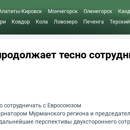
Апатиты-Кировск
Мончегорск
Оленегорск
Кан
ри
Ковдор
Кола
Ловозеро
Печенга
Терский
родолжает тесно сотрудн
ернатором Мурманского региона и председате
дальнейшие перспективы двухстороннего сотр