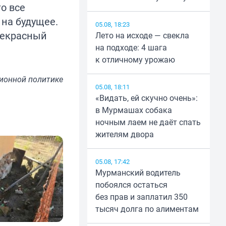
о все
 на будущее.
05.08, 18:23
прекрасный
Лето на исходе — свекла
на подходе: 4 шага
к отличному урожаю
ионной политике
05.08, 18:11
«Видать, ей скучно очень»:
в Мурмашах собака
ночным лаем не даёт спать
жителям двора
05.08, 17:42
Мурманский водитель
побоялся остаться
без прав и заплатил 350
тысяч долга по алиментам