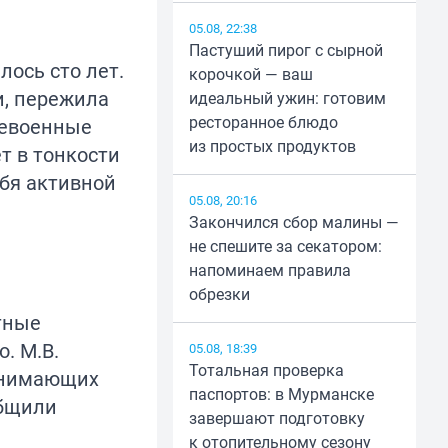
05.08, 22:38
Пастуший пирог с сырной
ось сто лет.
корочкой — ваш
и, пережила
идеальный ужин: готовим
ресторанное блюдо
левоенные
из простых продуктов
т в тонкости
ебя активной
05.08, 20:16
Закончился сбор малины —
не спешите за секатором:
напоминаем правила
обрезки
тные
. М.В.
05.08, 18:39
Тотальная проверка
ринимающих
паспортов: в Мурманске
общили
завершают подготовку
к отопительному сезону