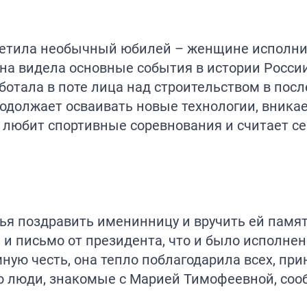
тметила необычный юбилей – женщине исполнил
на видела основные события в истории Росси
аботала в поте лица над строительством в пос
одолжает осваивать новые технологии, вникае
а любит спортивные соревнования и считает с
ярья поздравить именинницу и вручить ей памя
и письмо от президента, что и было исполнено
мную честь, она тепло поблагодарила всех, п
но люди, знакомые с Марией Тимофеевной, со