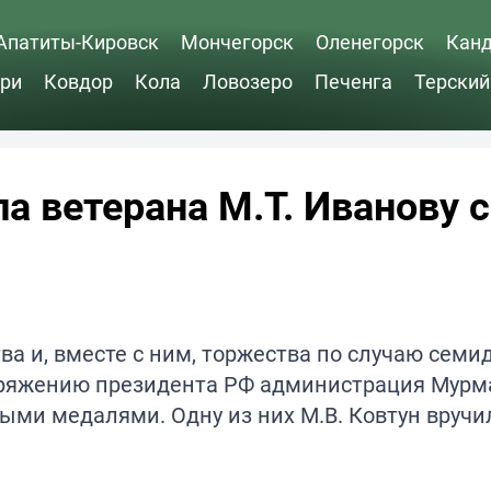
Апатиты-Кировск
Мончегорск
Оленегорск
Кан
ри
Ковдор
Кола
Ловозеро
Печенга
Терский
а ветерана М.Т. Иванову с
а и, вместе с ним, торжества по случаю семи
поряжению президента РФ администрация Мурм
ыми медалями. Одну из них М.В. Ковтун вручи