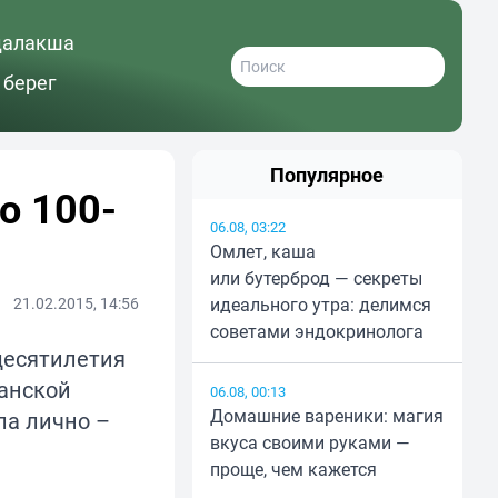
далакша
 берег
Популярное
о 100-
06.08, 03:22
Омлет, каша
или бутерброд — секреты
21.02.2015, 14:56
идеального утра: делимся
советами эндокринолога
десятилетия
анской
06.08, 00:13
Домашние вареники: магия
ла лично –
вкуса своими руками —
проще, чем кажется