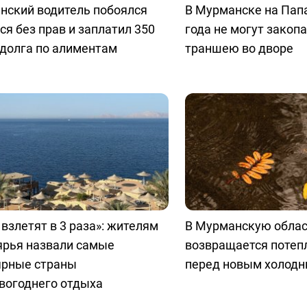
нский водитель побоялся
В Мурманске на Пап
ся без прав и заплатил 350
года не могут закоп
долга по алиментам
траншею во дворе
взлетят в 3 раза»: жителям
В Мурманскую обла
ярья назвали самые
возвращается потепл
ярные страны
перед новым холод
вогоднего отдыха