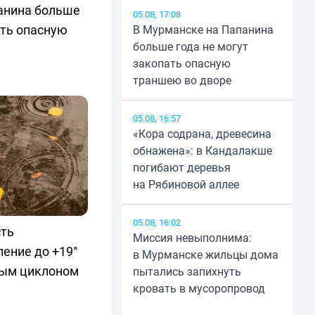
анина больше
05.08, 17:08
ать опасную
В Мурманске на Папанина
больше года не могут
закопать опасную
траншею во дворе
05.08, 16:57
«Кора содрана, древесина
обнажена»: в Кандалакше
погибают деревья
на Рябиновой аллее
05.08, 16:02
сть
Миссия невыполнима:
ение до +19°
в Мурманске жильцы дома
ным циклоном
пытались запихнуть
кровать в мусоропровод