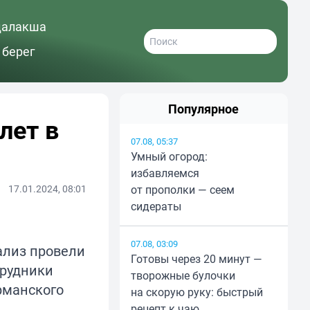
далакша
 берег
Популярное
лет в
07.08, 05:37
Умный огород:
избавляемся
17.01.2024, 08:01
от прополки — сеем
сидераты
07.08, 03:09
ализ провели
Готовы через 20 минут —
трудники
творожные булочки
рманского
на скорую руку: быстрый
рецепт к чаю