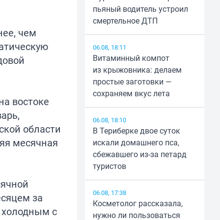
пьяный водитель устроил
смертельное ДТП
нее, чем
матическую
06.08, 18:11
Витаминный компот
довой
из крыжовника: делаем
простые заготовки —
сохраняем вкус лета
на востоке
арь,
06.08, 18:10
нской области
В Териберке двое суток
няя месячная
искали домашнего пса,
сбежавшего из-за петард
туристов
сячной
06.08, 17:38
есяцем за
Косметолог рассказала,
 холодным с
нужно ли пользоваться