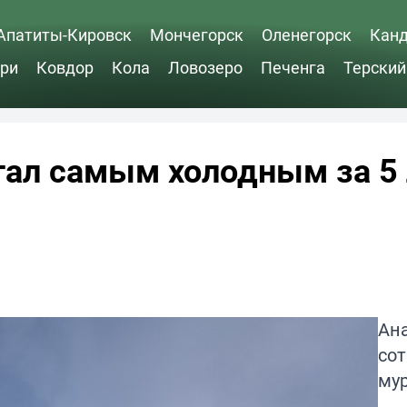
Апатиты-Кировск
Мончегорск
Оленегорск
Кан
ри
Ковдор
Кола
Ловозеро
Печенга
Терский
ал самым холодным за 5 
Ан
со
му