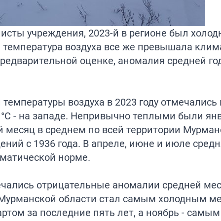
исты учреждения, 2023-й в регионе был холод
я температура воздуха все же превышала кли
предварительной оценке, аномалия средней го
температуры воздуха в 2023 году отмечались 
4 °С - на западе. Непривычно теплыми были янв
ый месяц в среднем по всей территории Мурма
ний с 1936 года. В апреле, июне и июле сред
иматической норме.
тмечались отрицательные аномалии средней ме
в Мурманской области стал самым холодным м
ом за последние пять лет, а ноябрь - самым