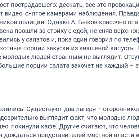
т пострадавшего: дескать, все это провокаци
т видео, снятое камерами наблюдения. Правда
удников полиции. Однако А. Быков красочно опи
века прошли за стойку с едой, не сняв верхню
ились у салатов и, пока один говорил по телеф
хотные порции закуски из квашеной капусты. 
е молодых людей странным не выглядит. Отсу
 большие порции салата захочет не каждый – э
лились. Существуют два лагеря – стороннико
одозрительно выглядит факт, что молодые люд
ео, покинули кафе. Другие считают, что челов
 дождаться представителей местной власти и