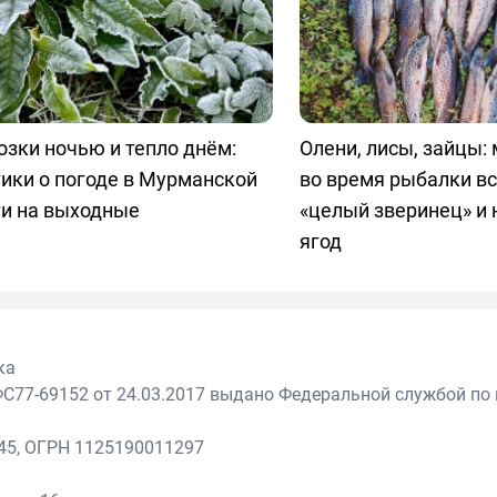
зки ночью и тепло днём:
Олени, лисы, зайцы:
ики о погоде в Мурманской
во время рыбалки в
ти на выходные
«целый зверинец» и 
ягод
ка
С77-69152 от 24.03.2017 выдано Федеральной службой по 
45, ОГРН 1125190011297