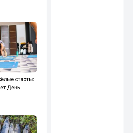
сёлые старты:
ет День