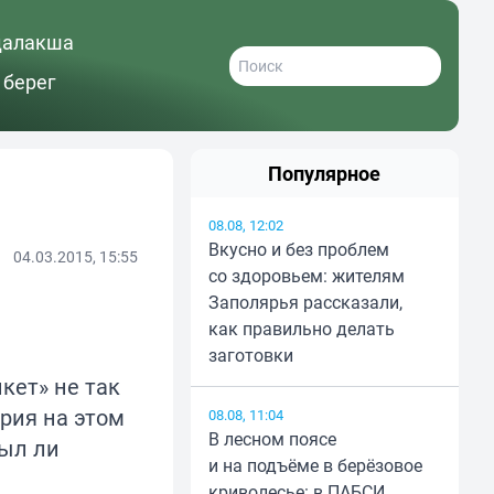
далакша
 берег
Популярное
08.08, 12:02
Вкусно и без проблем
04.03.2015, 15:55
со здоровьем: жителям
Заполярья рассказали,
как правильно делать
заготовки
кет» не так
ория на этом
08.08, 11:04
В лесном поясе
был ли
и на подъёме в берёзовое
криволесье: в ПАБСИ