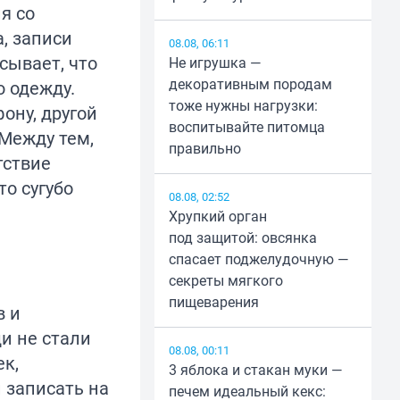
я со
, записи
08.08, 06:11
сывает, что
Не игрушка —
декоративным породам
ю одежду.
тоже нужны нагрузки:
ону, другой
воспитывайте питомца
Между тем,
правильно
тствие
то сугубо
08.08, 02:52
Хрупкий орган
под защитой: овсянка
спасает поджелудочную —
секреты мягкого
пищеварения
в и
и не стали
08.08, 00:11
ек,
3 яблока и стакан муки —
 записать на
печем идеальный кекс: