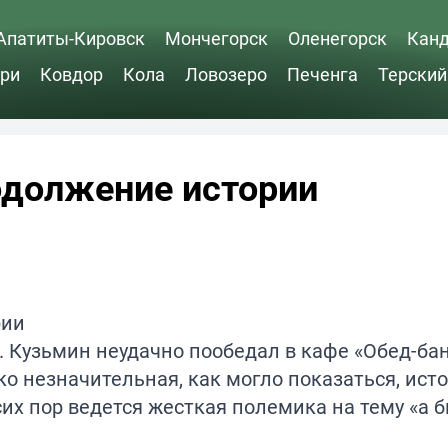
Апатиты-Кировск
Мончегорск
Оленегорск
Кан
ри
Ковдор
Кола
Ловозеро
Печенга
Терский
одолжение истории
. Кузьмин неудачно пообедал в кафе «Обед-бан
о незначительная, как могло показаться, ист
сих пор ведется жесткая полемика на тему «а 