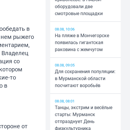
оборудовали две
смотровые площадки
ообедать в
08.08, 10:06
На пляже в Мончегорске
в нем рыжего
появилась гигантская
ментарием,
раковина с жемчугом
. Владелец
ация со
08.08, 09:05
 котором
Для сохранения популяции:
кие-то
в Мурманской области
о в
посчитают воробьёв
08.08, 08:01
Танцы, экстрим и весёлые
старты: Мурманск
отпразднует День
стороне от
физкультурника