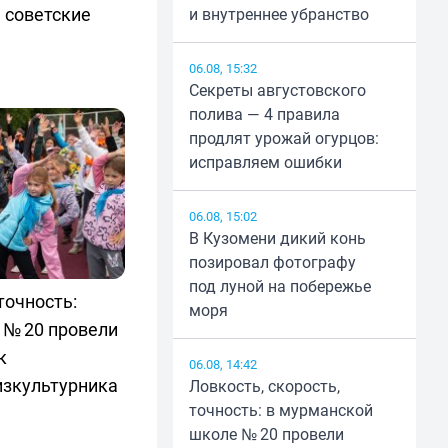
 советские
и внутреннее убранство
06.08, 15:32
Секреты августовского
полива — 4 правила
продлят урожай огурцов:
исправляем ошибки
06.08, 15:02
В Кузомени дикий конь
позировал фотографу
под луной на побережье
точность:
моря
 № 20 провели
к
06.08, 14:42
изкультурника
Ловкость, скорость,
точность: в мурманской
школе № 20 провели