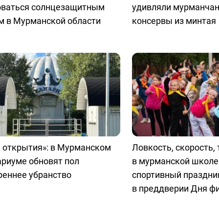
оваться солнцезащитным
удивляли мурманчан
м в Мурманской области
консервы из минтая
 открытия»: в Мурманском
Ловкость, скорость, 
ариуме обновят пол
в мурманской школе
реннее убранство
спортивный праздни
в преддверии Дня ф