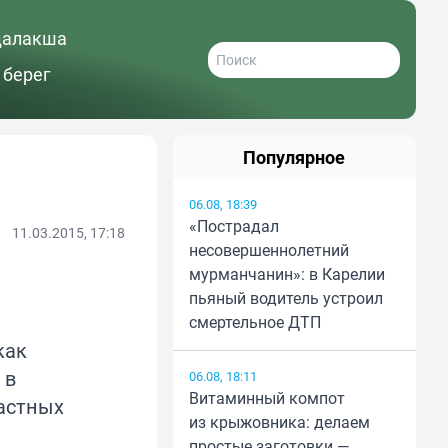
далакша
 берег
Популярное
06.08, 18:39
«Пострадал
11.03.2015, 17:18
несовершеннолетний
мурманчанин»: в Карелии
пьяный водитель устроил
смертельное ДТП
как
 в
06.08, 18:11
Витаминный компот
астных
из крыжовника: делаем
простые заготовки —