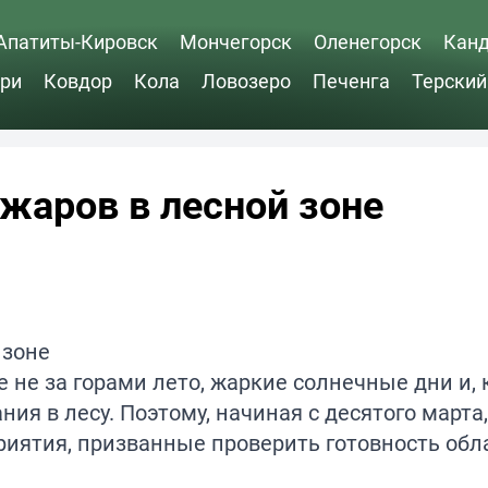
Апатиты-Кировск
Мончегорск
Оленегорск
Кан
ри
Ковдор
Кола
Ловозеро
Печенга
Терский
жаров в лесной зоне
е не за горами лето, жаркие солнечные дни и, 
я в лесу. Поэтому, начиная с десятого марта,
иятия, призванные проверить готовность обл
.