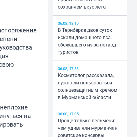
сохраняем вкус лета
06.08, 18:10
распоряжение
В Териберке двое суток
искали домашнего пса,
тепени
сбежавшего из-за петард
уководства
туристов
щая
 свою
06.08, 17:38
Косметолог рассказала,
нужно ли пользоваться
солнцезащитным кремом
в Мурманской области
 неплохие
06.08, 17:05
инуться на
Проще только пельмени:
дировать
чем удивляли мурманчан
ы
советские консервы