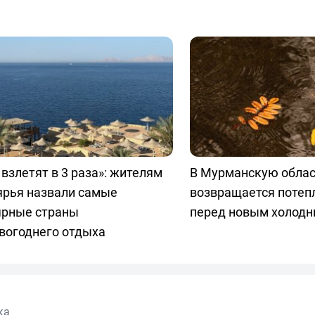
взлетят в 3 раза»: жителям
В Мурманскую обла
ярья назвали самые
возвращается потепл
ярные страны
перед новым холод
вогоднего отдыха
ка