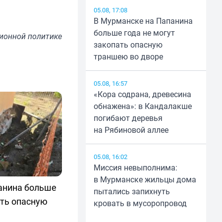
05.08, 17:08
В Мурманске на Папанина
больше года не могут
ионной политике
закопать опасную
траншею во дворе
05.08, 16:57
«Кора содрана, древесина
обнажена»: в Кандалакше
погибают деревья
на Рябиновой аллее
05.08, 16:02
Миссия невыполнима:
в Мурманске жильцы дома
анина больше
пытались запихнуть
ать опасную
кровать в мусоропровод