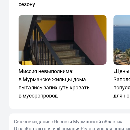
сезону
Миссия невыполнима:
«Цены 
в Мурманске жильцы дома
Запол
пытались запихнуть кровать
попул
в мусоропровод
для но
Сетевое издание «Новости Мурманской области»
О нас
Контактная информация
Редакционная полити