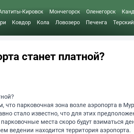
Апатиты-Кировск
Мончегорск
Оленегорск
Кан
ри
Ковдор
Кола
Ловозеро
Печенга
Терский
орта станет платной?
м, что парковочная зона возле аэропорта в Му
авно стало известно, что для этих предположе
а парковочные места скоро будут взиматься ден
ьем ведении находится территория аэропорта.