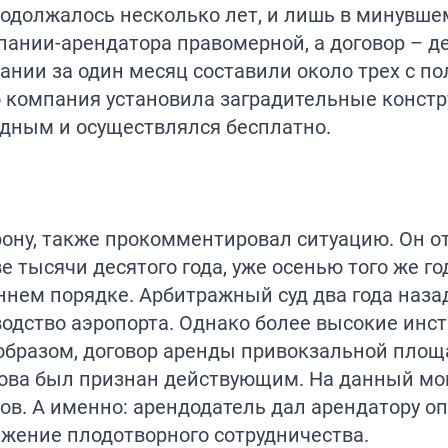
родолжалось несколько лет, и лишь в минувше
пании-арендатора правомерной, а договор – 
пании за один месяц составили около трех с п
то компания установила заградительные констр
одным и осуществлялся бесплатно.
ону, также прокомментировал ситуацию. Он от
е тысячи десятого года, уже осенью того же г
ннем порядке. Арбитражный суд два года наза
водство аэропорта. Однако более высокие инс
образом, договор аренды привокзальной площ
снова был признан действующим. На данный м
ров. А именно: арендодатель дал арендатору о
жение плодотворного сотрудничества.