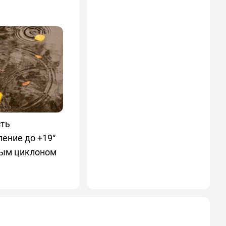
сть
ение до +19°
ным циклоном