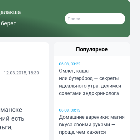
далакша
 берег
Популярное
06.08, 03:22
Омлет, каша
12.03.2015, 18:30
или бутерброд — секреты
идеального утра: делимся
советами эндокринолога
рманске
06.08, 00:13
Домашние вареники: магия
ний есть
вкуса своими руками —
ьги,
проще, чем кажется