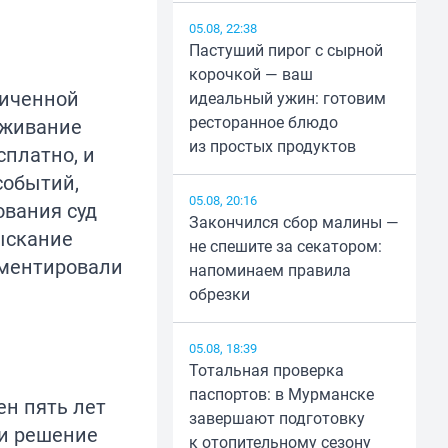
05.08, 22:38
Пастуший пирог с сырной
корочкой — ваш
ниченной
идеальный ужин: готовим
ресторанное блюдо
уживание
из простых продуктов
сплатно, и
событий,
05.08, 20:16
ования суд
Закончился сбор малины —
зыскание
не спешите за секатором:
мментировали
напоминаем правила
обрезки
05.08, 18:39
Тотальная проверка
паспортов: в Мурманске
ен пять лет
завершают подготовку
ли решение
к отопительному сезону