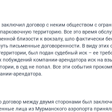
 заключил договор с неким обществом с огра
 парковочную территорию. Все это время обсл
енной близости к вокзалу, шло фактически бе
уть письменные договоренности. В виду этих 
ерритории, был подан судебный иск – ее треб
гих побуждений компании-арендатора иск на в
тории, в суд не попал. Все эти события проко
пании-арендатора.
то договор между двумя сторонами был заключ
венные лица из Мурманского аэропорта приня