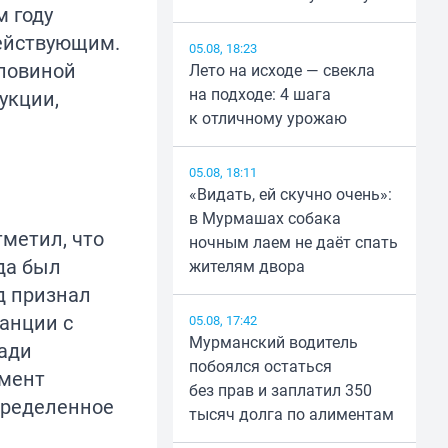
м году
действующим.
05.08, 18:23
оловиной
Лето на исходе — свекла
на подходе: 4 шага
укции,
к отличному урожаю
05.08, 18:11
«Видать, ей скучно очень»:
в Мурмашах собака
метил, что
ночным лаем не даёт спать
ода был
жителям двора
д признал
танции с
05.08, 17:42
Мурманский водитель
ади
побоялся остаться
омент
без прав и заплатил 350
пределенное
тысяч долга по алиментам