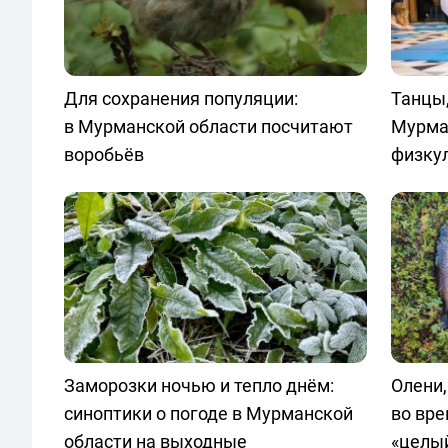
Для сохранения популяции:
Танцы,
в Мурманской области посчитают
Мурма
воробьёв
физку
Заморозки ночью и тепло днём:
Олени,
синоптики о погоде в Мурманской
во вре
области на выходные
«целый