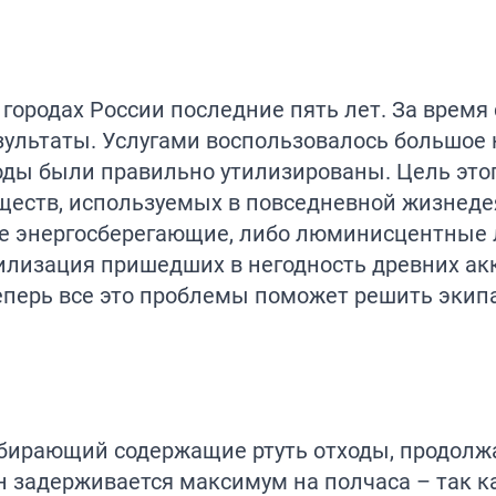
городах России последние пять лет. За время
зультаты. Услугами воспользовалось большое
ходы были правильно утилизированы. Цель этог
ществ, используемых в повседневной жизнеде
шие энергосберегающие, либо люминисцентные
илизация пришедших в негодность древних ак
еперь все это проблемы поможет решить экип
обирающий содержащие ртуть отходы, продолж
н задерживается максимум на полчаса – так к