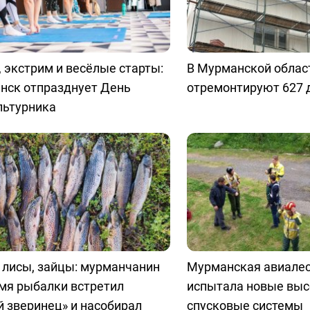
 экстрим и весёлые старты:
В Мурманской облас
нск отпразднует День
отремонтируют 627 
льтурника
 лисы, зайцы: мурманчанин
Мурманская авиале
мя рыбалки встретил
испытала новые вы
 зверинец» и насобирал
спусковые системы