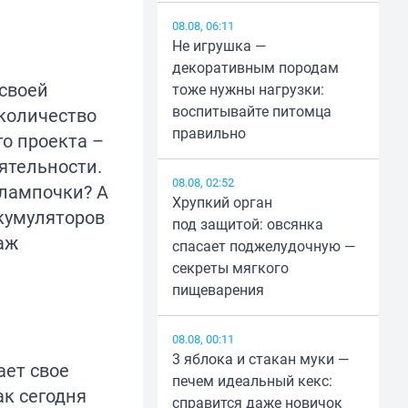
08.08, 06:11
Не игрушка —
декоративным породам
 своей
тоже нужны нагрузки:
воспитывайте питомца
 количество
правильно
о проекта –
ятельности.
08.08, 02:52
 лампочки? А
Хрупкий орган
кумуляторов
под защитой: овсянка
аж
спасает поджелудочную —
секреты мягкого
пищеварения
08.08, 00:11
3 яблока и стакан муки —
ает свое
печем идеальный кекс:
ак сегодня
справится даже новичок