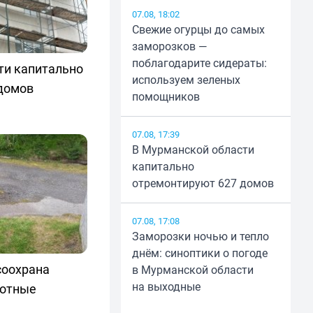
07.08, 18:02
Свежие огурцы до самых
заморозков —
поблагодарите сидераты:
ти капитально
используем зеленых
домов
помощников
07.08, 17:39
В Мурманской области
капитально
отремонтируют 627 домов
07.08, 17:08
Заморозки ночью и тепло
днём: синоптики о погоде
соохрана
в Мурманской области
на выходные
сотные