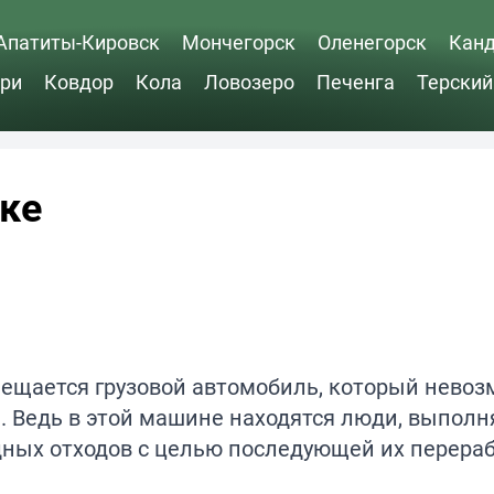
Апатиты-Кировск
Мончегорск
Оленегорск
Кан
ри
Ковдор
Кола
Ловозеро
Печенга
Терский
ке
мещается грузовой автомобиль, который нево
ом. Ведь в этой машине находятся люди, выпо
ных отходов с целью последующей их перераб