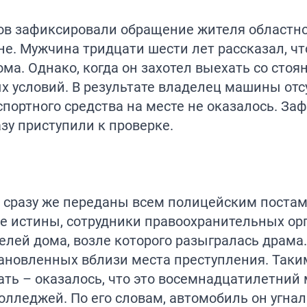
в зафиксировали обращение жителя областног
е. Мужчина тридцати шести лет рассказал, чт
а. Однако, когда он захотел выехать со стоянк
ых условий. В результате владелец машины отс
нспортного средства на месте не оказалось. За
зу приступили к проверке.
сразу же переданы всем полицейским постам.
е истины, сотрудники правоохранительных ор
лей дома, возле которого разыгралась драма.
тановленных вблизи места преступления. Таки
ать – оказалось, что это восемнадцатилетний
олледжей. По его словам, автомобиль он угнал