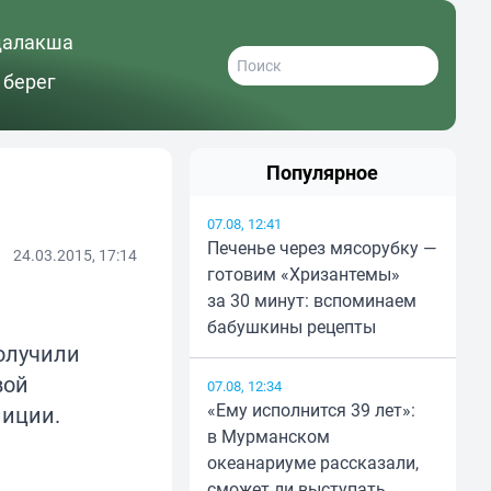
далакша
 берег
Популярное
07.08, 12:41
Печенье через мясорубку —
24.03.2015, 17:14
готовим «Хризантемы»
за 30 минут: вспоминаем
бабушкины рецепты
получили
вой
07.08, 12:34
«Ему исполнится 39 лет»:
лиции.
в Мурманском
океанариуме рассказали,
сможет ли выступать