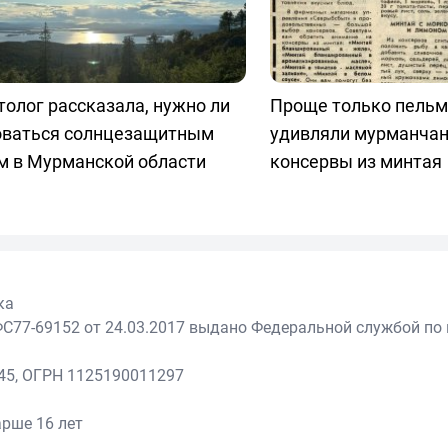
олог рассказала, нужно ли
Проще только пельм
оваться солнцезащитным
удивляли мурманчан
м в Мурманской области
консервы из минтая
ка
С77-69152 от 24.03.2017 выдано Федеральной службой по 
45, ОГРН 1125190011297
рше 16 лет