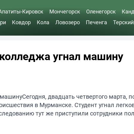
Апатиты-Кировск
Мончегорск
Оленегорск
Кан
ри
Ковдор
Кола
Ловозеро
Печенга
Терский
 колледжа угнал машину
Сегодня, двадцать четвертого марта, 
оисшествия в Мурманске. Студент угнал легко
сследованию тут же приступили сотрудники по