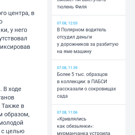
тюлень Филя
о центра, в
о
07.08, 12:03
и, у него
В Полярном водитель
отсудил деньги
утствовал
у дорожников за разбитую
фиксировав
на яме машину
07.08, 11:39
Более 5 тыс. образцов
в коллекции: в ПАБСИ
 В ходе
рассказали о сокровищах
сада
ганов
 Также в
07.08, 11:06
м образом,
«Кривлялись
 молодой
как обезьянки»:
 с целью
мурманчанка устроила