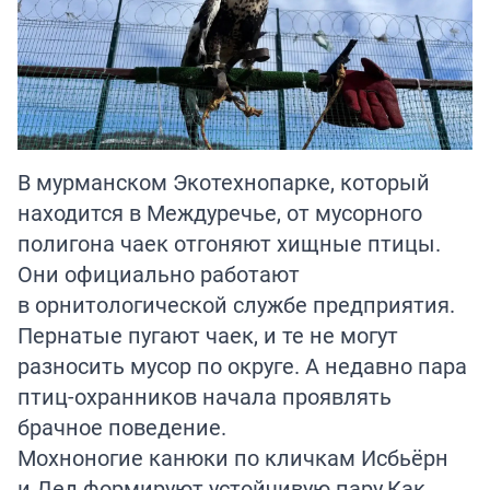
В мурманском Экотехнопарке, который
находится в Междуречье, от мусорного
полигона чаек отгоняют хищные птицы.
Они официально работают
в орнитологической службе предприятия.
Пернатые пугают чаек, и те не могут
разносить мусор по округе. А недавно пара
птиц-охранников начала проявлять
брачное поведение.
Мохноногие канюки по кличкам Исбьёрн
и Дед формируют устойчивую пару.Как