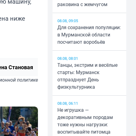
ую машину,
раковина с жемчугом
ена ниже
08.08, 09:05
Для сохранения популяции:
в Мурманской области
посчитают воробьёв
08.08, 08:01
Танцы, экстрим и весёлые
ена Становая
старты: Мурманск
отпразднует День
ионной политике
физкультурника
08.08, 06:11
Не игрушка —
декоративным породам
тоже нужны нагрузки:
воспитывайте питомца