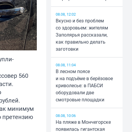
08.08, 12:02
Вкусно и без проблем
со здоровьем: жителям
Заполярья рассказали,
как правильно делать
заготовки
упли-
08.08, 11:04
В лесном поясе
ссовер 560
и на подъёме в берёзовое
асти.
криволесье: в ПАБСИ
ю
оборудовали две
рублей.
смотровые площадки
как минимум
ю претензию
08.08, 10:06
На пляже в Мончегорске
появилась гигантская