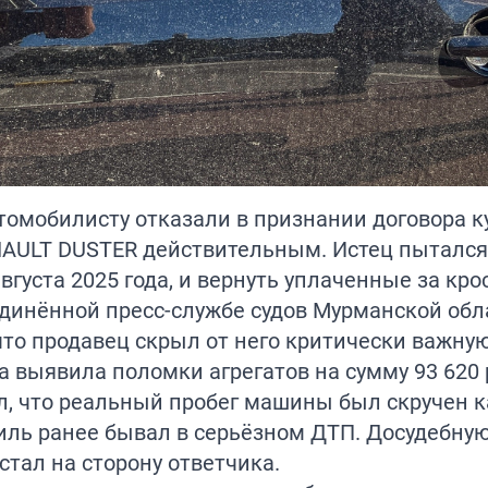
томобилисту отказали в признании договора к
AULT DUSTER действительным. Истец пытался
густа 2025 года, и вернуть уплаченные за кро
единённой пресс-службе судов Мурманской обл
 что продавец скрыл от него критически важну
 выявила поломки агрегатов на сумму 93 620 
л, что реальный пробег машины был скручен 
биль ранее бывал в серьёзном ДТП. Досудебну
стал на сторону ответчика.