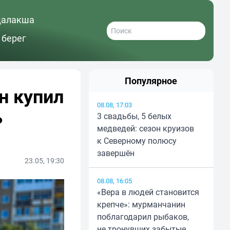
далакша
 берег
Популярное
н купил
08.08, 17:03
ь
3 свадьбы, 5 белых
медведей: сезон круизов
к Северному полюсу
завершён
23.05, 19:30
08.08, 16:05
«Вера в людей становится
крепче»: мурманчанин
поблагодарил рыбаков,
не тронувших забытые