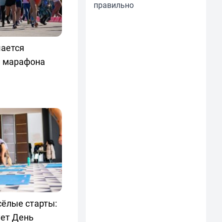
правильно
ается
п марафона
сёлые старты:
ет День