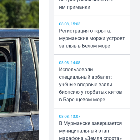
им приманки
08.08, 15:03
Регистрация открыта:
мурманские моржи устроят
заплыв в Белом море
08.08, 14:08
Использовали
специальный арбалет:
учёные впервые взяли
биопсию у горбатых китов
в Баренцевом море
08.08, 13:07
В Мурманске завершается
муниципальный этап
марафона «Земля спорта»