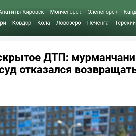
Апатиты-Кировск
Мончегорск
Оленегорск
Кан
ри
Ковдор
Кола
Ловозеро
Печенга
Терский
скрытое ДТП: мурманчани
 суд отказался возвращат