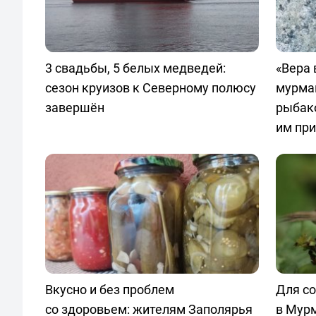
3 свадьбы, 5 белых медведей:
«Вера 
сезон круизов к Северному полюсу
мурма
завершён
рыбак
им пр
Вкусно и без проблем
Для со
со здоровьем: жителям Заполярья
в Мур