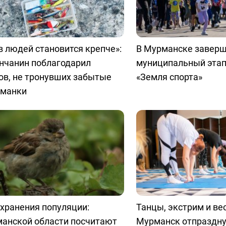
в людей становится крепче»:
В Мурманске заверш
нчанин поблагодарил
муниципальный эта
ов, не тронувших забытые
«Земля спорта»
иманки
хранения популяции:
Танцы, экстрим и ве
манской области посчитают
Мурманск отпраздну