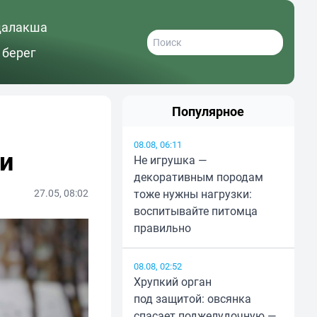
далакша
 берег
Популярное
08.08, 06:11
и
Не игрушка —
декоративным породам
27.05, 08:02
тоже нужны нагрузки:
воспитывайте питомца
правильно
08.08, 02:52
Хрупкий орган
под защитой: овсянка
спасает поджелудочную —