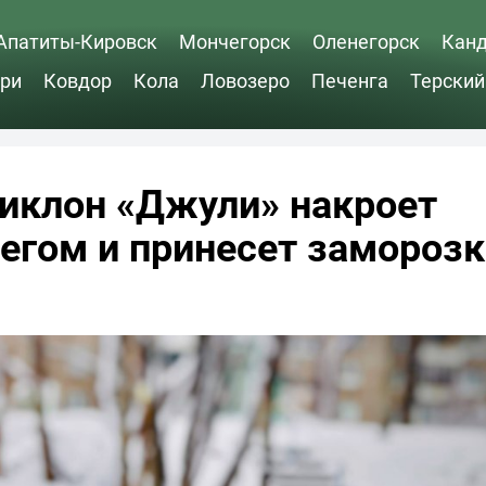
Апатиты-Кировск
Мончегорск
Оленегорск
Кан
ри
Ковдор
Кола
Ловозеро
Печенга
Терский
иклон «Джули» накроет
егом и принесет заморозк