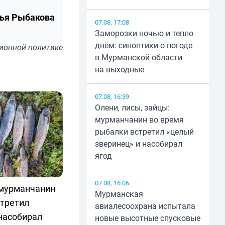
ья Рыбакова
07.08, 17:08
Заморозки ночью и тепло
днём: синоптики о погоде
ионной политике
в Мурманской области
на выходные
07.08, 16:39
Олени, лисы, зайцы:
мурманчанин во время
рыбалки встретил «целый
зверинец» и насобирал
ягод
07.08, 16:06
 мурманчанин
Мурманская
стретил
авиалесоохрана испытала
насобирал
новые высотные спусковые