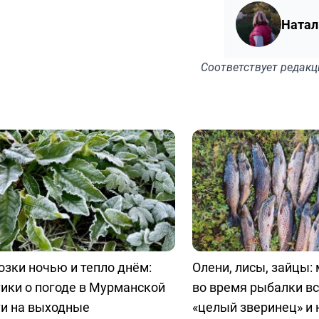
Натал
Соответствует
редакц
зки ночью и тепло днём:
Олени, лисы, зайцы:
ики о погоде в Мурманской
во время рыбалки в
ти на выходные
«целый зверинец» и 