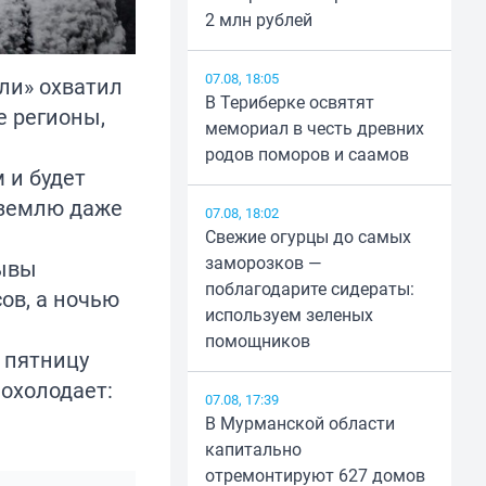
2 млн рублей
07.08, 18:05
ли» охватил
В Териберке освятят
е регионы,
мемориал в честь древних
родов поморов и саамов
 и будет
е землю даже
07.08, 18:02
Свежие огурцы до самых
заморозков —
рывы
поблагодарите сидераты:
сов, а ночью
используем зеленых
помощников
 пятницу
похолодает:
07.08, 17:39
В Мурманской области
капитально
отремонтируют 627 домов