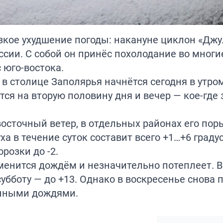
езкое ухудшение погоды: накануне циклон «Джу
сии. С собой он принёс похолодание во многи
 юго-востока.
в столице Заполярья начнётся сегодня в утром
ётся на вторую половину дня и вечер — кое-гд
восточный ветер, в отдельных районах его по
ха в течение суток составит всего +1…+6 граду
розки до -2.
сменится дождём и незначительно потеплеет. В
 субботу — до +13. Однако в воскресенье снова 
енными дождями.