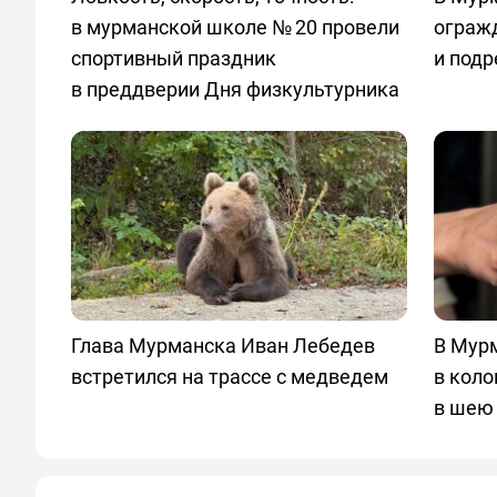
в мурманской школе № 20 провели
ограж
спортивный праздник
и под
в преддверии Дня физкультурника
Глава Мурманска Иван Лебедев
В Мур
встретился на трассе с медведем
в коло
в шею