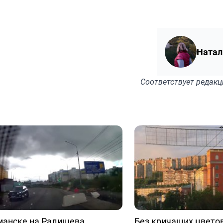
Натал
Соответствует
редакц
манске на Радищева
Без кричащих цветов