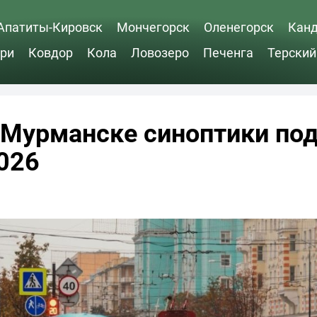
Апатиты-Кировск
Мончегорск
Оленегорск
Кан
ри
Ковдор
Кола
Ловозеро
Печенга
Терский
Мурманске синоптики по
026