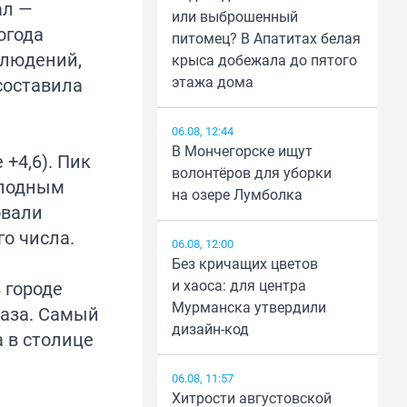
ал —
или выброшенный
огода
питомец? В Апатитах белая
блюдений,
крыса добежала до пятого
этажа дома
составила
06.08, 12:44
В Мончегорске ищут
+4,6). Пик
волонтёров для уборки
олодным
на озере Лумболка
овали
го числа.
06.08, 12:00
Без кричащих цветов
и хаоса: для центра
 городе
Мурманска утвердили
раза. Самый
дизайн-код
а в столице
06.08, 11:57
Хитрости августовской