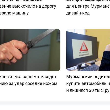
дение выскочило на дорогу
для центра Мурманс
резало машину
дизайн-код
манске молодая мать сядет
Мурманский водите
нию за удар соседке ножом
купить автомобиль ч
и лишился 30 тыс. р