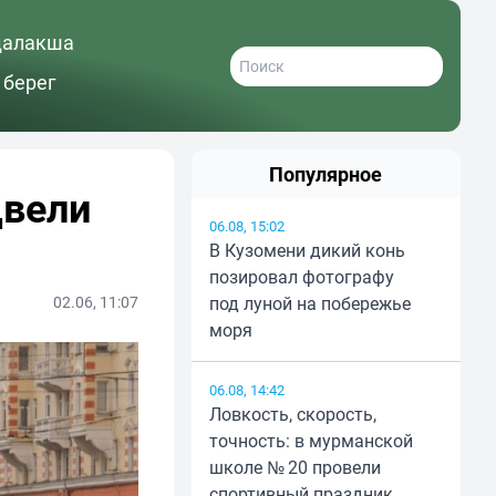
далакша
 берег
Популярное
двели
06.08, 15:02
В Кузомени дикий конь
позировал фотографу
02.06, 11:07
под луной на побережье
моря
06.08, 14:42
Ловкость, скорость,
точность: в мурманской
школе № 20 провели
спортивный праздник