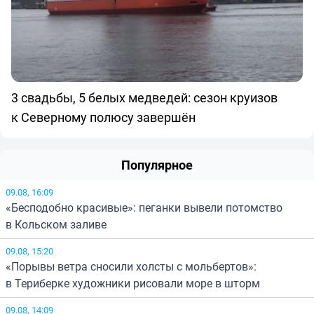
3 свадьбы, 5 белых медведей: сезон круизов
к Северному полюсу завершён
Популярное
09.08, 16:09
«Бесподобно красивые»: пеганки вывели потомство
в Кольском заливе
09.08, 15:20
«Порывы ветра сносили холсты с мольбертов»:
в Териберке художники рисовали море в шторм
09.08, 14:09