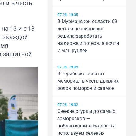
ели в честь
07.08, 18:35
В Мурманской области 69-
на 13 и с 13
летняя пенсионерка
решила заработать
го каждой
на бирже и потеряла почти
емя
2 млн рублей
и защитной
07.08, 18:05
В Териберке освятят
мемориал в честь древних
родов поморов и саамов
07.08, 18:02
Свежие огурцы до самых
заморозков —
поблагодарите сидераты:
используем зеленых