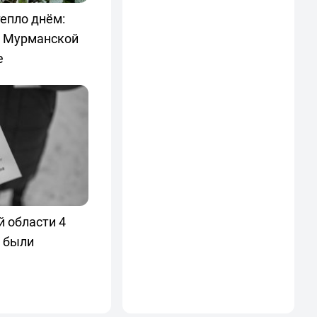
епло днём:
в Мурманской
е
 области 4
 были