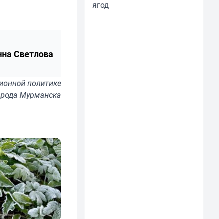
ягод
нна Светлова
ионной политике
орода Мурманска