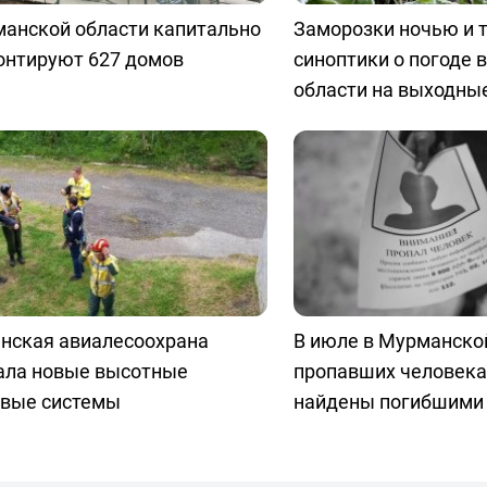
манской области капитально
Заморозки ночью и т
онтируют 627 домов
синоптики о погоде 
области на выходны
нская авиалесоохрана
В июле в Мурманской
ала новые высотные
пропавших человека
овые системы
найдены погибшими