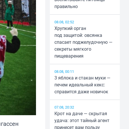
правильно
08.08, 02:52
Хрупкий орган
под защитой: овсянка
спасает поджелудочную —
секреты мягкого
пищеварения
08.08, 00:11
3 яблока и стакан муки —
печем идеальный кекс:
справится даже новичок
07.08, 20:32
Крот на даче — скрытая
удача: этот тайный агент
игассен
принесет вам пользу