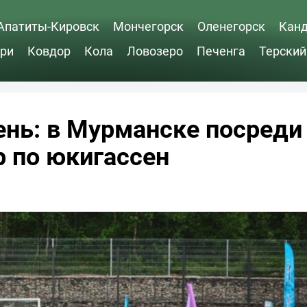
Апатиты-Кировск
Мончегорск
Оленегорск
Кан
ри
Ковдор
Кола
Ловозеро
Печенга
Терский
ень: в Мурманске посреди
р по юкигассен