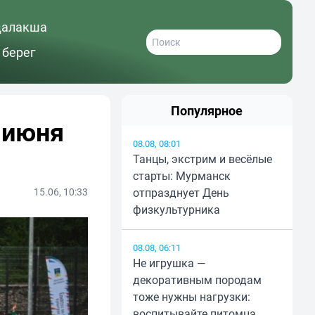
далакша
 берег
Популярное
 июня
08.08, 08:01
Танцы, экстрим и весёлые
старты: Мурманск
15.06, 10:33
отпразднует День
физкультурника
08.08, 06:11
Не игрушка —
декоративным породам
тоже нужны нагрузки:
воспитывайте питомца