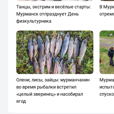
Танцы, экстрим и весёлые старты:
В Мур
Мурманск отпразднует День
отрем
физкультурника
Олени, лисы, зайцы: мурманчанин
Мурма
во время рыбалки встретил
испыт
«целый зверинец» и насобирал
спуск
ягод