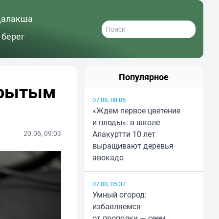
далакша
 берег
Популярное
крытым
07.08, 08:05
«Ждем первое цветение
и плоды»: в школе
20.06, 09:03
Алакуртти 10 лет
выращивают деревья
авокадо
07.08, 05:37
Умный огород:
избавляемся
от прополки — сеем