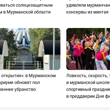
оваться солнцезащитным
удивляли мурманчан
м в Мурманской области
консервы из минтая
 открытия»: в Мурманском
Ловкость, скорость, 
ариуме обновят пол
в мурманской школе
реннее убранство
спортивный праздни
в преддверии Дня ф