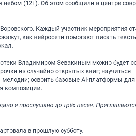
 небом (12+). Об этом сообщили в центре сов
е Воровского. Каждый участник мероприятия ст
окажут, как нейросети помогают писать тексты
окал.
иотеки Владимиром Зевакиным можно будет с
трочки из случайно открытых книг; научиться
 мелодии; освоить базовые AI-платформы для
ия композиции.
дано и прослушано до трёх песен. Приглашаютс
тартовала
в прошлую субботу.