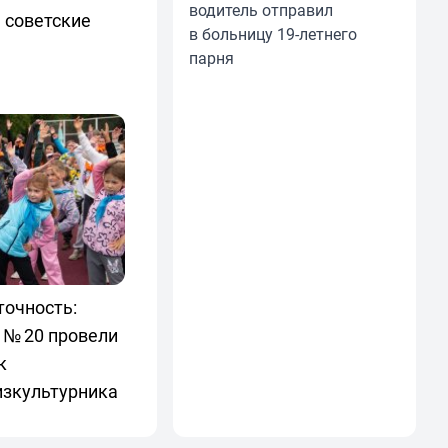
водитель отправил
 советские
в больницу 19-летнего
парня
точность:
 № 20 провели
к
изкультурника