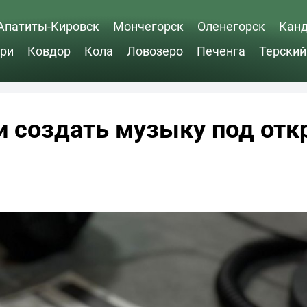
Апатиты-Кировск
Мончегорск
Оленегорск
Кан
ри
Ковдор
Кола
Ловозеро
Печенга
Терский
и создать музыку под от