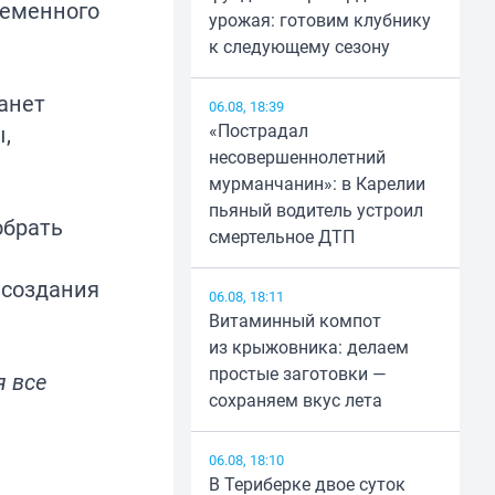
ременного
урожая: готовим клубнику
к следующему сезону
анет
06.08, 18:39
«Пострадал
,
несовершеннолетний
мурманчанин»: в Карелии
пьяный водитель устроил
обрать
смертельное ДТП
 создания
06.08, 18:11
Витаминный компот
из крыжовника: делаем
простые заготовки —
я все
сохраняем вкус лета
06.08, 18:10
В Териберке двое суток